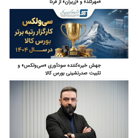
«مهرگلد» و «زریران» از فردا
جهش خیره‌کننده سودآوری «سی‌ولکس» و
تثبیت صدرنشینی بورس کالا