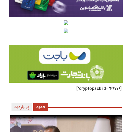
[cryptopack id="49706"]
جدید
پر بازدید