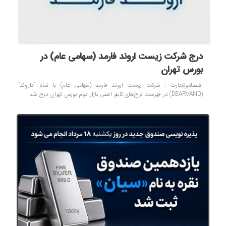
درج شرکت زیست اروند فارمد (سهامی عام) در
بورس تهران
اقتصادوتجارت : شرکت زیست اروند فارمد (سهامی عام) با نماد “داروند”
(DEARVAND) در فهرست نرخ‌های تابلو اصلی بازار دوم بورس تهران درج شد.