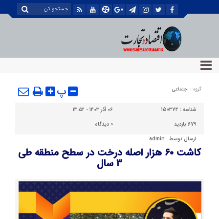
پ
گروه :
اجتماعی
شناسه :
150374
۰۶ آذر ۱۴۰۳ - ۱۴:۵۲
679 بازدید
0
دیدگاه
ارسال توسط :
admin
کاشت ٦٠ هزار اصله درخت در سطح منطقه طی
٣ سال