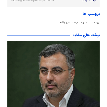
لینک کوتاه :
https://eghtesadotejarat.ir/?p=150374
برچسب ها
این مطلب بدون برچسب می باشد.
نوشته های مشابه