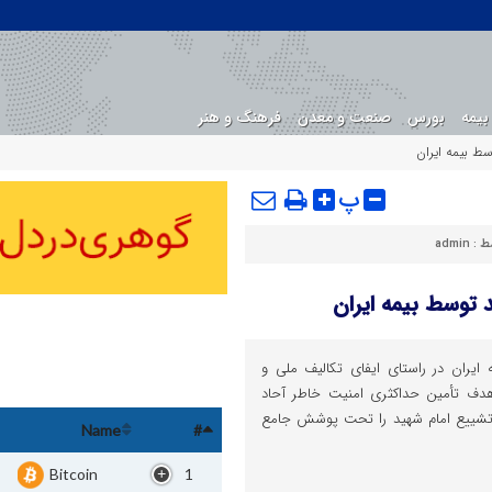
بیمه
بورس
صنعت و معدن
فرهنگ و هنر
ط بیمه ایران
پ
ط :
admin
 توسط بیمه ایران
ایران در راستای ایفای تکالیف ملی و
دف تأمین حداکثری امنیت خاطر آحاد
و تشییع امام شهید را تحت پوشش جامع
Name
#
Bitcoin
1