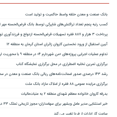
بانك صنعت و معدن حلقه واسط حاكمیت و تولید است
کسب رتبه پنجم تعداد تراکنش‌های شاپرکی توسط بانک قرض‌الحسنه مهر ای
پرداخت ۳ هزار و ۸۸۷ فقره تسهیلات قرض‌الحسنه ازدواج و فرزندآوری توسط بانک پاسارگاد تا پایان خردادماه ۱۴۰۵
آیین استقبال از ورود نخستین کاروان زائران استان کرمان به منطقه ۱۲
تداوم عملیات اجرایی پروژه‌های «من شهردارم ۴» در منطقه ۹ با محوریت ارتقای ایمنی و تسهیل تردد
برگزاری تمرین تخلیه اضطراری در محل برگزاری نمایشگاه کتاب
رشد ۱۴۳ درصدی صدور ضمانت‌نامه‌های ریالی بانک صنعت و معدن در سه‌ماهه نخست سال جاری
برگزاری مزایده عمومی ۸۸ فقره از املاک مازاد بانک ملت
بدرقه کاروان خانواده معظم شهدای منطقه ۲ به عتبات‌عالیات
خبر استثنایی مدیر عامل وبشهر برای سهامداران؛ مجوز تاریخی تملک ۳۳ درصدی بانک اقتصاد نوین اخذ شد
ساعت کار ادارات از فردا تغییر می کند