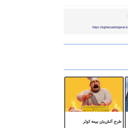
https://eghtesadotejarat.
طرح آتش‌بان بیمه کوثر