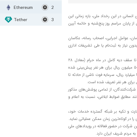
Ethereum
2
انسانی در این رخداد ملی، بازه زمانی این
Tether
3
 دو ساعت پس از پایان مراسم روز پنج‌شنبه و خاتمه آیین
مان، عوامل اجرایی، اصحاب رسانه، عکاسان
بدون نیاز به ثبت‌نام یا طی تشریفات اداری
در بخش بیمه مسئولیت، تعهدات بیمه ایران شامل جبران خسارت‌های جانی تا سقف دیه کامل در ماه حرام (معادل ۲۸
میلیارد ریال) برای هر نفر و جبران هزینه‌های پزشکی ناشی از حادثه تا سقف ۵۰۰ میلیون ریال برای هر نفر پیش‌بینی شده
است. همچنین در بخش بیمه عمر و حوادث، سرمایه فوت به هر علت تا سقف ۲ میلیارد ریال، سرمایه فوت ناشی از حادثه تا
یر شرکت‌کنندگان، از تمامی پوشش‌های مذکور
نند مطابق ضوابط ابلاغی، نسبت به اعلام و
سارت و تکیه بر شبکه گسترده خدمات خود،
را در کوتاه‌ترین زمان ممکن عملیاتی نماید.
 شرکت در حضور فعالانه در رویدادهای ملی
ه مردم شریف ایران دارد.