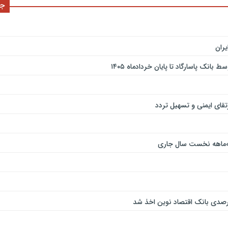
جد
ران