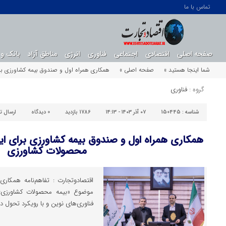
تماس با ما
صفحه اصلی
اقتصادی
اجتماعی
فناوری
انرژی
مناطق آزاد
بانک و 
شما اینجا هستید »
صفحه اصلی »
همکاری همراه اول و صندوق بیمه کشاورزی بر
گروه :
فناوری
شناسه :
150445
۰۷ آذر ۱۴۰۳ - ۱۴:۱۳
1786 بازدید
0
دیدگاه
ارسال ت
همکاری همراه اول و صندوق بیمه کشاورزی برای ای
محصولات کشاورزی
اقتصادوتجارت : تفاهم‌نامه همکار
موضوع «بیمه محصولات کشاورزی» ب
فناوری‌های نوین و با رویکرد تحول د