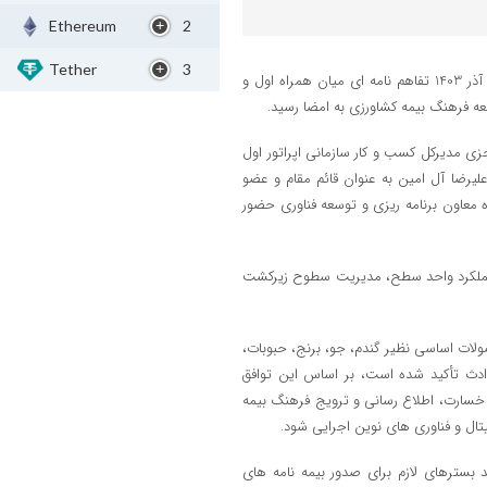
Ethereum
2
Tether
3
به گزارش اداره کل ارتباطات شرکت ارتباطات سیار ایران، صبح امروز چهارشنبه 7 آذر 1403 تفاهم نامه ای میان همراه اول و
ه فرهنگ بیمه کشاورزی به امضا رسید.
ی مدیرکل کسب و کار سازمانی اپراتور اول
لیرضا آل امین به عنوان قائم مقام و عضو
 معاون برنامه ریزی و توسعه فناوری حضور
د عملکرد واحد سطح، مدیریت سطوح زیرکشت
صولات اساسی نظیر گندم، جو، برنج، حبوبات،
ادث تأکید شده است، بر اساس این توافق
ی خسارت، اطلاع رسانی و ترویج فرهنگ بیمه
تال و فناوری های نوین اجرایی شود.
د بسترهای لازم برای صدور بیمه نامه های