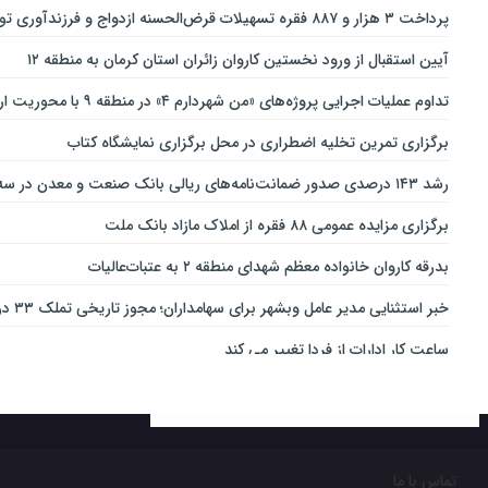
پرداخت ۳ هزار و ۸۸۷ فقره تسهیلات قرض‌الحسنه ازدواج و فرزندآوری توسط بانک پاسارگاد تا پایان خردادماه ۱۴۰۵
آیین استقبال از ورود نخستین کاروان زائران استان کرمان به منطقه ۱۲
تداوم عملیات اجرایی پروژه‌های «من شهردارم ۴» در منطقه ۹ با محوریت ارتقای ایمنی و تسهیل تردد
برگزاری تمرین تخلیه اضطراری در محل برگزاری نمایشگاه کتاب
رشد ۱۴۳ درصدی صدور ضمانت‌نامه‌های ریالی بانک صنعت و معدن در سه‌ماهه نخست سال جاری
برگزاری مزایده عمومی ۸۸ فقره از املاک مازاد بانک ملت
بدرقه کاروان خانواده معظم شهدای منطقه ۲ به عتبات‌عالیات
خبر استثنایی مدیر عامل وبشهر برای سهامداران؛ مجوز تاریخی تملک ۳۳ درصدی بانک اقتصاد نوین اخذ شد
ساعت کار ادارات از فردا تغییر می کند
ارائه بسته ویژه «قربان تا غدیر» ایرانسل
خدمات‌دهي مترو به 4 ميليون و 100 هزار نفر مسافر در مناسبت‌هاي ملي و مذهبي
تغییر ساعت کاری شعب بانک کارآفرین در ۱۵ استان
تماس با ما