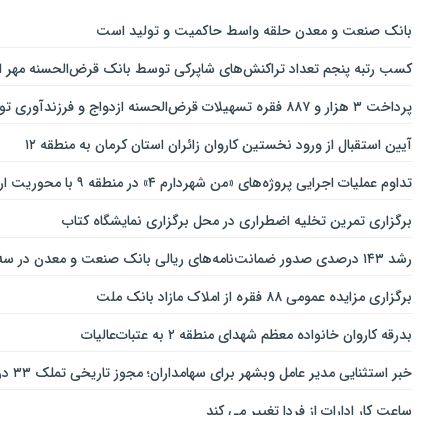
بانك صنعت و معدن حلقه واسط حاكمیت و تولید است
کسب رتبه پنجم تعداد تراکنش‌های شاپرکی توسط بانک قرض‌الحسنه مهر ای
پرداخت ۳ هزار و ۸۸۷ فقره تسهیلات قرض‌الحسنه ازدواج و فرزندآوری توسط بانک پاسارگاد تا پایان خردادماه ۱۴۰۵
آیین استقبال از ورود نخستین کاروان زائران استان کرمان به منطقه ۱۲
تداوم عملیات اجرایی پروژه‌های «من شهردارم ۴» در منطقه ۹ با محوریت ارتقای ایمنی و تسهیل تردد
برگزاری تمرین تخلیه اضطراری در محل برگزاری نمایشگاه کتاب
رشد ۱۴۳ درصدی صدور ضمانت‌نامه‌های ریالی بانک صنعت و معدن در سه‌ماهه نخست سال جاری
برگزاری مزایده عمومی ۸۸ فقره از املاک مازاد بانک ملت
بدرقه کاروان خانواده معظم شهدای منطقه ۲ به عتبات‌عالیات
خبر استثنایی مدیر عامل وبشهر برای سهامداران؛ مجوز تاریخی تملک ۳۳ درصدی بانک اقتصاد نوین اخذ شد
ساعت کار ادارات از فردا تغییر می کند