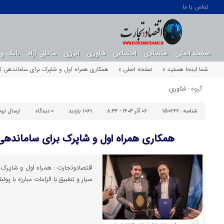
تماس با ما
صفحه اصلی
اقتصادی
اجتماعی
فناوری
انرژی
مناطق آزاد
بانک و 
شما اینجا هستید »
صفحه اصلی »
همکاری همراه اول و شاپرک برای ساماندهی کا
گروه :
فناوری
شناسه :
150242
۰۶ آذر ۱۴۰۳ - ۸:۳۴
1061 بازدید
0
دیدگاه
ارسال تو
همکاری همراه اول و شاپرک برای ساماندهی 
اقتصادوتجارت : همراه اول و شاپرک
سیار و تطبیق با الزامات مبارزه با پو