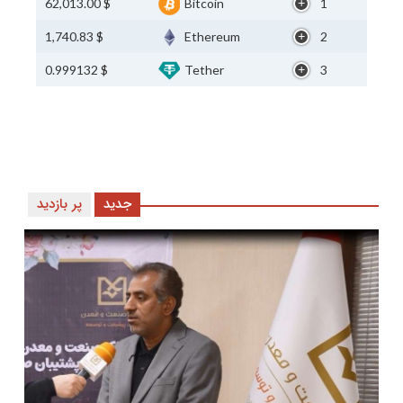
$ 62,013.00
Bitcoin
1
$ 1,740.83
Ethereum
2
$ 0.999132
Tether
3
جدید
پر بازدید