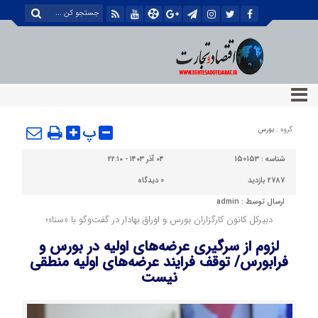
پ
گروه :
بورس
شناسه :
150153
۰۴ آذر ۱۴۰۳ - ۲۲:۱۰
2787 بازدید
0
دیدگاه
ارسال توسط :
admin
دبیرکل کانون کارگزاران بورس و اوراق بهادار در گفت‌وگو با «سنا»؛
لزوم از سرگیری عرضه‌های اولیه در بورس و
فرابورس/ توقف فرایند عرضه‌های اولیه منطقی
نیست