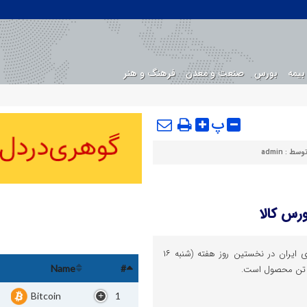
بیمه
بورس
صنعت و معدن
فرهنگ و هنر
پ
توسط :
admin
اقتصادوتجارت : تالارهای بورس کالای ایران در نخستین روز هفته (شنبه ۱۶
Name
#
Bitcoin
1