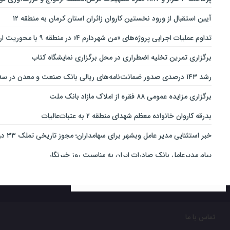
آیین استقبال از ورود نخستین کاروان زائران استان کرمان به منطقه ۱۲
تداوم عملیات اجرایی پروژه‌های «من شهردارم ۴» در منطقه ۹ با محوریت ارتقای ایمنی و تسهیل تردد
برگزاری تمرین تخلیه اضطراری در محل برگزاری نمایشگاه کتاب
رشد ۱۴۳ درصدی صدور ضمانت‌نامه‌های ریالی بانک صنعت و معدن در سه‌ماهه نخست سال جاری
برگزاری مزایده عمومی ۸۸ فقره از املاک مازاد بانک ملت
بدرقه کاروان خانواده معظم شهدای منطقه ۲ به عتبات‌عالیات
خبر استثنایی مدیر عامل وبشهر برای سهامداران؛ مجوز تاریخی تملک ۳۳ درصدی بانک اقتصاد نوین اخذ شد
پیام مدیرعامل بانک صادرات ایران به مناسبت روز خبرنگار
ساعت کار ادارات از فردا تغییر می کند
ارائه بسته ویژه «قربان تا غدیر» ایرانسل
خدمات‌دهي مترو به 4 ميليون و 100 هزار نفر مسافر در مناسبت‌هاي ملي و مذهبي
تماس با ما