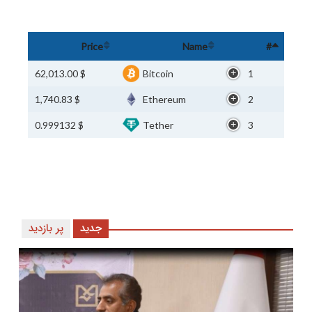
Price
Name
#
$ 62,013.00
Bitcoin
1
$ 1,740.83
Ethereum
2
$ 0.999132
Tether
3
جدید
پر بازدید