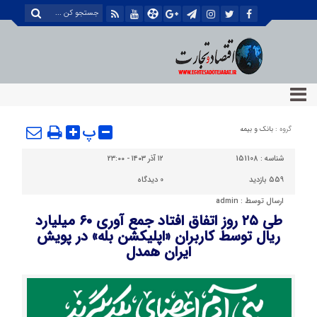
پ
گروه :
بانک و بیمه
شناسه :
151108
۱۲ آذر ۱۴۰۳ - ۲۳:۰۰
559 بازدید
0
دیدگاه
ارسال توسط :
admin
طی ۲۵ روز اتفاق افتاد جمع آوری ۶۰ میلیارد
ریال توسط کاربران «اپلیکشن بله» در پویش
ایران همدل