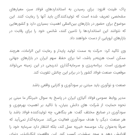
پاک طینت افزود: برای رسیدن به استانداردهای فولاد سبز، معیارهای
مشخصی تعریف شده است که تولیدکنندگان باید آنها را رعایت کنند. این
موضوع برای حضور در بازارهای بین‌المللی اهمیت بسیاری دارد و کشورهایی
که نتوانند این استانداردها را تامین کنند، شانس خود را برای رقابت در
بازارهای اروپایی از دست خواهند داد.
وی تاکید کرد: حرکت به سمت تولید پایدار و رعایت این الزامات، هرچند
ممکن است هزینه‌بر باشد، اما برای حفظ سهم ایران در بازارهای جهانی
ضروری است. برنامه‌ریزی و سرمایه‌گذاری تدریجی در این زمینه می‌تواند
موقعیت صنعت فولاد کشور را در برابر این چالش تقویت کند.
صنعت و نوآوری باید مبتنی بر سودآوری و کارایی واقعی باشد
مدیر روابط عمومی فولاد آلیاژی ایران در پاسخ به سوال خبرنگار ما مبنی بر
نحوه حمایت از شرکت های دانش بنیان، با تاکید بر اهمیت بهره‌وری و
سودآوری در صنایع مختلف گفت: هر بنگاهی، چه تولیدکننده فولاد باشد یا
هر صنعت دیگر، با هدف سودآوری فعالیت می‌کند. سرمایه‌گذار نمی‌آید که
صرفاً به‌عنوان یک موسسه خیریه عمل کند، بلکه انتظار دارد سرمایه خود را
افزایش دهد و سود بیشتری کسب کند. این واقعیت انکارناپذیر دنیای