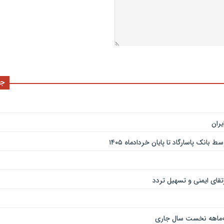
جد
ران