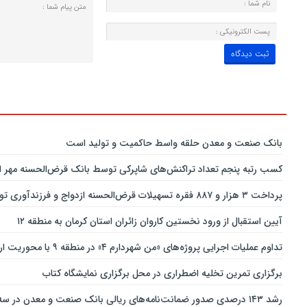
بانك صنعت و معدن حلقه واسط حاكمیت و تولید است
کسب رتبه پنجم تعداد تراکنش‌های شاپرکی توسط بانک قرض‌الحسنه مهر ای
پرداخت ۳ هزار و ۸۸۷ فقره تسهیلات قرض‌الحسنه ازدواج و فرزندآوری توسط بانک پاسارگاد تا پایان خردادماه ۱۴۰۵
آیین استقبال از ورود نخستین کاروان زائران استان کرمان به منطقه ۱۲
تداوم عملیات اجرایی پروژه‌های «من شهردارم ۴» در منطقه ۹ با محوریت ارتقای ایمنی و تسهیل تردد
برگزاری تمرین تخلیه اضطراری در محل برگزاری نمایشگاه کتاب
رشد ۱۴۳ درصدی صدور ضمانت‌نامه‌های ریالی بانک صنعت و معدن در سه‌ماهه نخست سال جاری