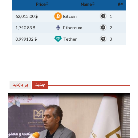
Price
Name
#
$ 62,013.00
Bitcoin
1
$ 1,740.83
Ethereum
2
$ 0.999132
Tether
3
جدید
پر بازدید