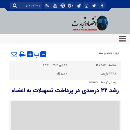
پ
گروه :
بانک و بیمه
شناسه :
125286
۲۷ دی ۱۴۰۲ - ۲۳:۲۱
1448 بازدید
0
دیدگاه
ارسال توسط :
admin
رشد 32 درصدی در پرداخت تسهیلات به اعضاء