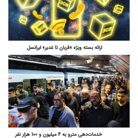
ارائه بسته ویژه «قربان تا غدیر» ایرانسل
خدمات‌دهي مترو به 4 ميليون و 100 هزار نفر