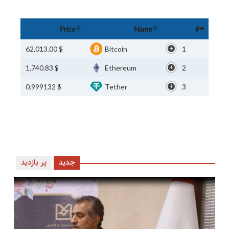
Price
Name
#
$ 62,013.00
Bitcoin
1
$ 1,740.83
Ethereum
2
$ 0.999132
Tether
3
جدید
پر بازدید