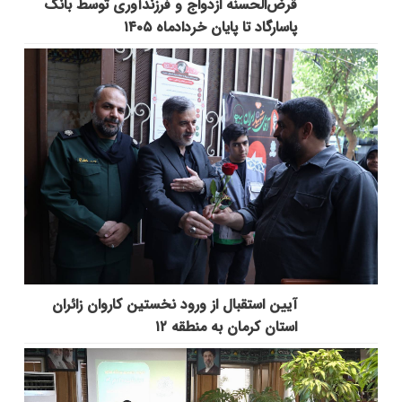
قرض‌الحسنه ازدواج و فرزندآوری توسط بانک
پاسارگاد تا پایان خردادماه ۱۴۰۵
آیین استقبال از ورود نخستین کاروان زائران
استان کرمان به منطقه ۱۲