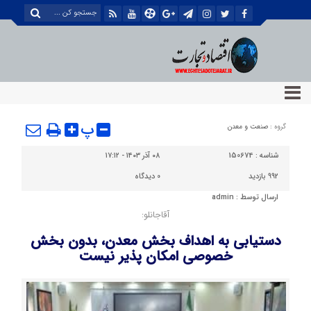
پ
گروه :
صنعت و معدن
شناسه :
150674
۰۸ آذر ۱۴۰۳ - ۱۷:۱۲
992 بازدید
0
دیدگاه
ارسال توسط :
admin
آقاجانلو:
دستیابی به اهداف بخش معدن، بدون بخش
خصوصی امکان پذیر نیست