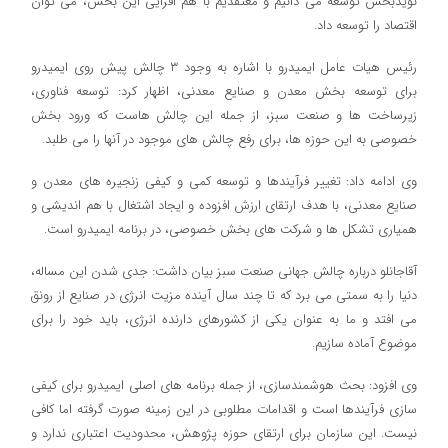
نویدبخش توسعه می دانیم و معتقدیم با هم افزایی این بخش، می توان
اقتصاد را توسعه داد.
رئیس هیات عامل ایمیدرو با اشاره به وجود ۳ چالش پیش روی ایمیدرو
برای توسعه بخش معدن و صنایع معدنی، اظهار کرد: توسعه فناوری،
زیرساخت ها و صنعت سبز، از جمله این چالش هاست که ورود بخش
خصوصی به این حوزه ها، برای رفع چالش های موجود در آنها را می طلبد.
وی ادامه داد: تغییر فرآیندها و توسعه کمی و کیفی زنجیره های معدن و
صنایع معدنی، با هدف ارتقای ارزش افزوده و ایجاد اشتغال با هم اندیشی و
همیاری تشکل ها و شرکت های بخش خصوصی، در برنامه ایمیدرو است.
آقاجانلو درباره چالش جهانی صنعت سبز بیان داشت: جدی شدن این مساله،
دنیا را به سمتی می برد که تا چند سال آینده مزیت انرژی در صنایع از رونق
می افتد و ما به عنوان یکی از کشورهای دارنده انرژی، باید خود را برای
موضوع آماده سازیم.
وی افزود: بحث هوشمندسازی، از جمله برنامه های اصلی ایمیدرو برای کیفی
سازی فرآیندها است و اقدامات مطلوبی در این زمینه صورت گرفته اما کافی
نیست. این سازمان برای ارتقای حوزه پژوهش، محدودیت اعتباری ندارد و