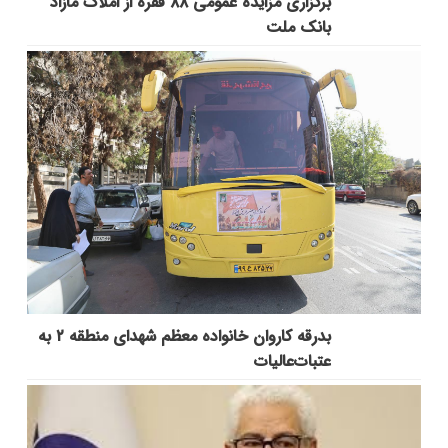
برگزاری مزایده عمومی ۸۸ فقره از املاک مازاد
بانک ملت
بدرقه کاروان خانواده معظم شهدای منطقه ۲ به
عتبات‌عالیات