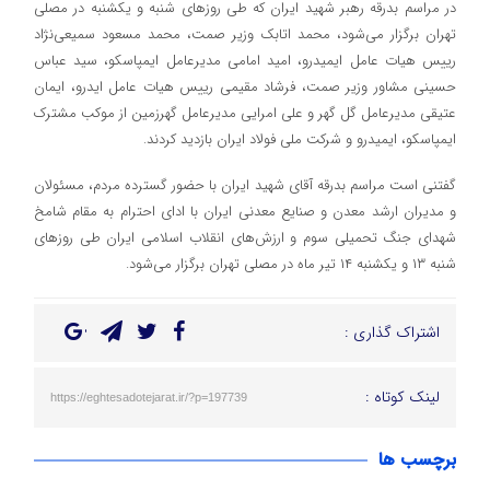
در مراسم بدرقه رهبر شهید ایران که طی روزهای شنبه و یکشنبه در مصلی
تهران برگزار می‌شود، محمد اتابک وزیر صمت، محمد مسعود سمیعی‌نژاد
رییس هیات عامل ایمیدرو، امید امامی مدیرعامل ایمپاسکو، سید عباس
حسینی مشاور وزیر صمت، فرشاد مقیمی رییس هیات عامل ایدرو، ایمان
عتیقی مدیرعامل گل گهر و علی امرایی مدیرعامل گهرزمین از موکب مشترک
ایمپاسکو، ایمیدرو و شرکت ملی فولاد ایران بازدید کردند.
گفتنی است مراسم بدرقه آقای شهید ایران با حضور گسترده مردم، مسئولان
و مدیران ارشد معدن و صنایع معدنی ایران با ادای احترام به مقام شامخ
شهدای جنگ تحمیلی سوم و ارزش‌های انقلاب اسلامی ایران طی روزهای
شنبه ۱۳ و یکشنبه ۱۴ تیر ماه در مصلی تهران برگزار می‌شود.
اشتراک گذاری :
لینک کوتاه :
https://eghtesadotejarat.ir/?p=197739
برچسب ها