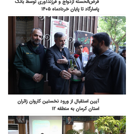
قرض‌الحسنه ازدواج و فرزندآوری توسط بانک
پاسارگاد تا پایان خردادماه ۱۴۰۵
آیین استقبال از ورود نخستین کاروان زائران
استان کرمان به منطقه ۱۲