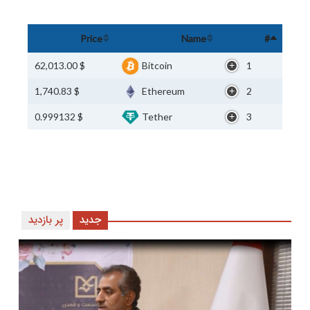
Price
Name
#
$ 62,013.00
Bitcoin
1
$ 1,740.83
Ethereum
2
$ 0.999132
Tether
3
جدید
پر بازدید