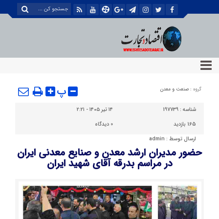
پ
گروه :
صنعت و معدن
شناسه :
197739
۱۴ تیر ۱۴۰۵ - ۲:۲۱
165 بازدید
0
دیدگاه
ارسال توسط :
admin
حضور مدیران ارشد معدن و صنایع معدنی ایران
در مراسم بدرقه آقای شهید ایران