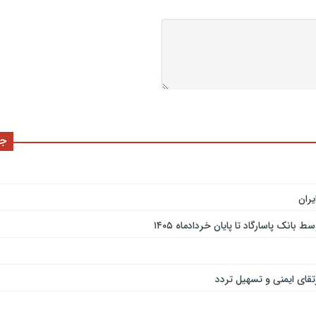
جد
ران