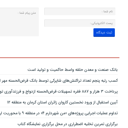
بانك صنعت و معدن حلقه واسط حاكمیت و تولید است
کسب رتبه پنجم تعداد تراکنش‌های شاپرکی توسط بانک قرض‌الحسنه مهر ای
پرداخت ۳ هزار و ۸۸۷ فقره تسهیلات قرض‌الحسنه ازدواج و فرزندآوری توسط بانک پاسارگاد تا پایان خردادماه ۱۴۰۵
آیین استقبال از ورود نخستین کاروان زائران استان کرمان به منطقه ۱۲
تداوم عملیات اجرایی پروژه‌های «من شهردارم ۴» در منطقه ۹ با محوریت ارتقای ایمنی و تسهیل تردد
برگزاری تمرین تخلیه اضطراری در محل برگزاری نمایشگاه کتاب