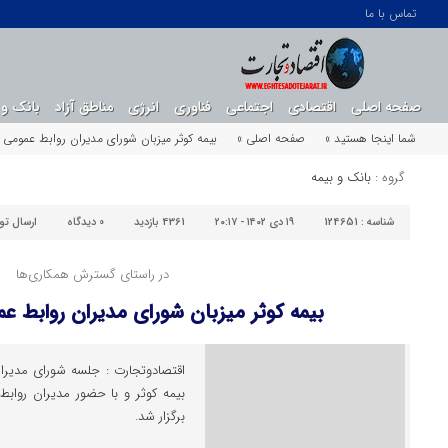
تماس با ما
صفحه اصلی
اقتصادی
اجتماعی
فناوری
انرژی
مناطق آزاد
بانک و 
شما اینجا هستید »
صفحه اصلی »
بیمه کوثر میزبان شورای مدیران روابط عمومی
گروه :
بانک و بیمه
شناسه :
124651
۱۹ دی ۱۴۰۲ - ۲۰:۱۷
4361 بازدید
0
دیدگاه
ارسال ت
در راستای گسترش همکاری‌ها
بیمه کوثر میزبان شورای مدیران روابط 
اقتصادوتجارت : جلسه شورای مدیرا
بیمه کوثر و با حضور مدیران رواب
برگزار شد.