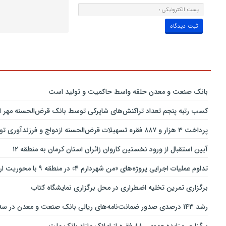
بانك صنعت و معدن حلقه واسط حاكمیت و تولید است
کسب رتبه پنجم تعداد تراکنش‌های شاپرکی توسط بانک قرض‌الحسنه مهر ای
پرداخت ۳ هزار و ۸۸۷ فقره تسهیلات قرض‌الحسنه ازدواج و فرزندآوری توسط بانک پاسارگاد تا پایان خردادماه ۱۴۰۵
آیین استقبال از ورود نخستین کاروان زائران استان کرمان به منطقه ۱۲
تداوم عملیات اجرایی پروژه‌های «من شهردارم ۴» در منطقه ۹ با محوریت ارتقای ایمنی و تسهیل تردد
برگزاری تمرین تخلیه اضطراری در محل برگزاری نمایشگاه کتاب
رشد ۱۴۳ درصدی صدور ضمانت‌نامه‌های ریالی بانک صنعت و معدن در سه‌ماهه نخست سال جاری