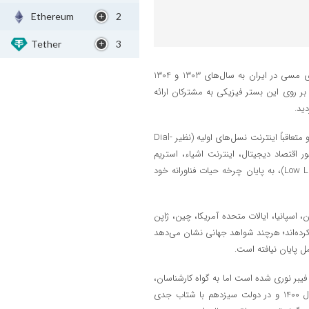
Ethereum
2
Tether
3
محمد جعفرپور، مدیرعامل شرکت مخابرات ایران گفت: تاریخچه توسعه کابل‌های مسی در ایران به سال‌های 1303 و 1304
ر روی این بستر فیزیکی به مشترکان ارائه
ید.
این شبکه عظیم مسی، اگرچه در دهه‌های متمادی ستون فقرات ارتباطات صوتی و متعاقباً اینترنت نسل‌های اولیه (نظیر Dial-
ظهور اقتصاد دیجیتال، اینترنت اشیاء، استریم
محتوای ویدئویی با کیفیت 4K و 8K و نیاز مبرم به تاخیر بسیار پایین (Low Latency)، به پایان چرخه حیات فناورانه خود
 اسپانیا، ایالات متحده آمریکا، چین، ژاپن
رده‌اند؛ هرچند شواهد جهانی نشان می‌دهد
ل پایان نیافته است.
دعی است از سال 1395 وارد مبحث توسعه فیبر نوری شده است اما به گواه کارشناسان،
روند تخصیص بودجه‌ها و اراده حاکمیتی، کلان‌پروژه ملی فیبر نوری عملاً از سال 1400 و در دولت سیزدهم با شتاب جدی