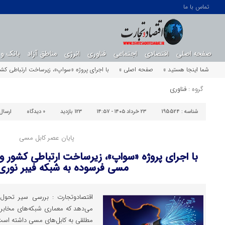
تماس با ما
صفحه اصلی
اقتصادی
اجتماعی
فناوری
انرژی
مناطق آزاد
بانک و 
شما اینجا هستید »
صفحه اصلی »
با اجرای پروژه «سواپ»، زیرساخت ارتباطی کشو
گروه :
فناوری
شناسه :
195524
۲۳ خرداد ۱۴۰۵ - ۱۴:۵۷
123 بازدید
0
دیدگاه
ارسال
پایان عصر کابل مسی
با اجرای پروژه «سواپ»، زیرساخت ارتباطی کشور وار
مسی فرسوده به شبکه فیبر نوری
اقتصادوتجارت : بررسی سیر تحول 
می‌دهد که معماری شبکه‌های مخابر
مطلقی به کابل‌های مسی داشته است