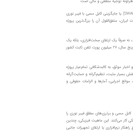
 هرگونه توجیه منطقی و مالی است.
امروز با درک این عقب‌ماندگی استراتژیک، کلان‌پروژه‌ای تحت عنوان «سواپ» (SWAP) یا جایگزینی کابل مسی با فیبر نوری
یران، متفق‌القول آن را بزرگ‌ترین پروژه
د، نه صرفاً یک ارتقای سخت‌افزاری، بلکه یک
جراحی عمیق در شریان‌های حیاتی ارتباطات کشور است که قرار است ظرف مدت پنج سال، 27 میلیون پورت تلفن ثابت کشور
خبار موثق، به کالبدشکافی تمام‌عیار پروژه
ش بسیار مثبت، تنظیم‌گرانه و حمایت‌گرانه
، موانع اجرایی، آمارها و الزامات حقوقی و
کابل مسی و برتری‌های مطلق فیبر نوری را
کی کار می‌کنند. این ماهیت فیزیکی، چندین
اهکار نرم‌افزاری یا ارتقای تجهیزات جانبی