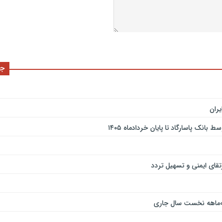
جد
ران