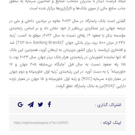
ایجاد فرصت دیدار با مدیران منتخب صنایع و صاحبین سرمایه به‌ منظور
جذب منابع مالی از سوی بانک‌ها و کارگزاری‌ها برگزار شده است.
گفتنی است بانک پاسارگاد در سال ۲۰۲۳ علاوه بر میادین داخلی و ملی در
عرصه جهانی نیز عملکردی بی‌نظیر از خود نشان داد و بر اساس رتبه‌بندی
مؤسسه بنکر با صعود ۱۹ پله‌ای نسبت به سال ۲۰۲۲، موفق به کسب “رتبه
۲۳۸ از میان ۵۰۰ برند برتر بانکی جهان “(TOP 500 Banking Brands) شد
و افتخاری ارزشمند را برای کشور عزیزمان به ارمغان آورد، همچنین این بانک
که تنها نماینده کشورمان در رتبه‌بندی هزار بانک برتر جهان سال ۲۰۲۳ بود، با
۱۱۵ پله صعود نسبت به سال قبل “جایگاه بی‌سابقه ۲۰۵ جهان و ۱۷
خاورمیانه” را به دست آورد. در این رتبه‌بندی “رتبه اول خاورمیانه و دوم جهان
در معیار بازده سرمایه (ROC) و رتبه اول خاورمیانه و ۱۵ جهان در معیار بازده
دارایی “(ROA)نیز به بانک پاسارگاد تعلق گرفت.
اشتراک گذاری :
لینک کوتاه :
https://eghtesadotejarat.ir/?p=126503