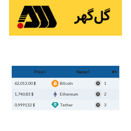
Price
Name
#
$ 62,013.00
Bitcoin
1
$ 1,740.83
Ethereum
2
$ 0.999132
Tether
3