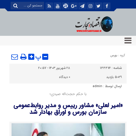
پ
گروه :
بورس
شناسه :
144472
۲۸ شهریور ۱۴۰۳ - ۲۰:۵۷
5029 بازدید
0
دیدگاه
ارسال توسط :
admin
با حکم حجت‌اله صیدی؛
«امیر لعلی» مشاور رییس و مدیر روابط‌عمومی
سازمان بورس و اوراق بهادار شد