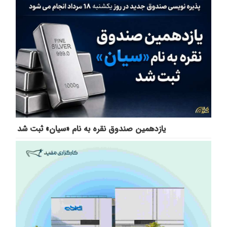
یازدهمین صندوق نقره به نام «سیان» ثبت شد