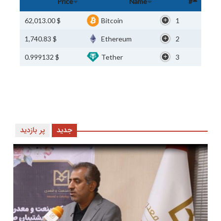
Price
Name
#
$ 62,013.00
Bitcoin
1
$ 1,740.83
Ethereum
2
$ 0.999132
Tether
3
جدید
پر بازدید