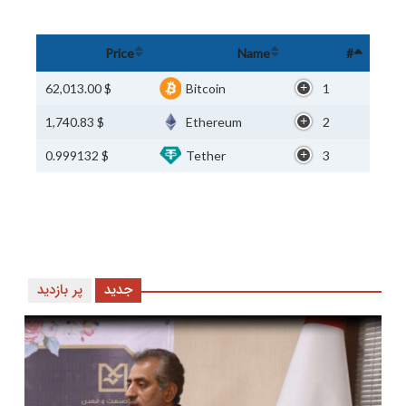
Price
Name
#
$ 62,013.00
Bitcoin
1
$ 1,740.83
Ethereum
2
$ 0.999132
Tether
3
جدید
پر بازدید