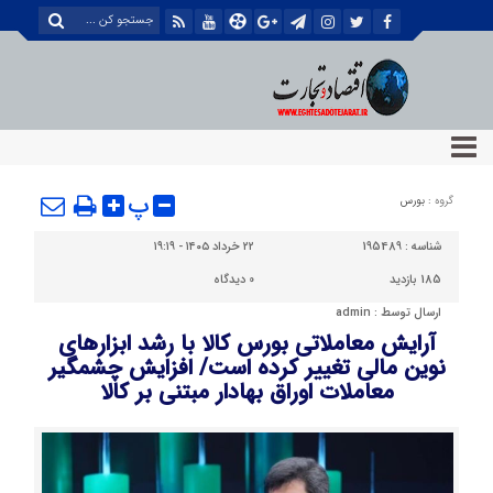
پ
گروه :
بورس
شناسه :
195489
۲۲ خرداد ۱۴۰۵ - ۱۹:۱۹
185 بازدید
0
دیدگاه
ارسال توسط :
admin
آرایش معاملاتی بورس کالا با رشد ابزارهای
نوین مالی تغییر کرده است/ افزایش چشمگیر
معاملات اوراق بهادار مبتنی بر کالا