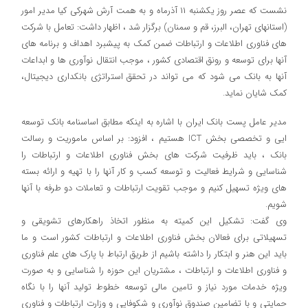
نشست که عصر روز یکشنبه ۱۱ آذرماه و به همت آرش شهرکی کیا مدیر امور
(استانهای تهران، البرز، قم و سمنان) برگزار شد ، اظهار داشت: تعامل با شرکت
های فناوری اطلاعات و ارتباطات ضمن کمک به پیشبرد اهداف و برنامه های
آنها برای توسعه و رونق اقتصادی کشور ، موجب انتقال نوآوری ها و ابداعات
آنها به بانک می شود که می تواند در تحقق استراتژی بانکداری دیجیتال،
کمک شایان نماید.
مدیر عامل پست بانک ایران با اشاره به اینکه مطابق اساسنامه بانک توسعه
ایی و تخصصی بخش ICT هستیم ، افزود: بر اساس ماموریت و رسالت
بانک ، باید ظرفیت شرکت های بخش فناوری اطلاعات و ارتباطات را
شناسایی و شرایط فعالیت و توسعه کسب و کار آنها را با تهیه و ارائه بسته
های ویژه تسهیل کنیم و موجب تقویت ارتباطات و تعاملات دو طرفه با آنها
شویم.
وی گفت: تشکیل این کمیته به منظور اتخاذ راهکارهای تشویقی و
تسهیلاتی برای فعالان بخش فناوری اطلاعات و ارتباطات کشور است و ما
باید این هنر و ابتکار را داشته باشیم از طریق ارتباط با پارک های علم فناوری
و فناوری اطلاعات و ارتباطات ، مشتریان این حوزه را شناسایی و به صورت
ویژه خدمات مورد نیاز و تامین مالی توسعه خطوط تولید آنها را با نگاه
حمایتی و با تضامین صندوق نوآوری و شکوفایی و وزارت ارتباطات و فناوری