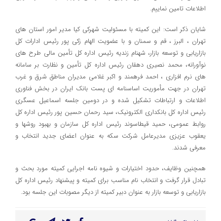
اطلاعات تامین نماییم.
شایان ذکر است: این کمیته با مسئولیت شهرکی کیا مدیر امور استان های
تهران ، البرز ، قم و سمنان و با عضویت الهام زکی پور رئیس ادارات کل
بازاریابی و توسعه بازار، شهنام زندیه رئیس اداره کل تأمین مالی طرح های
نوآورانه، محمد نصیری دهقان رئیس اداره کل تأمین و نظارت بر سامانه
های نرم افزاری ، احمد فرهمند و اکبر غلامی مدیران مناطق شرق و غرب
تهران در جهت مأموریت اساسنامه ای پست بانک ایران در بخش فناوری
اطلاعات و ارتباطات تشکیل شده و در دومین جلسه اسماعیل عسگری
رئیس اداره کل بانکداری الکترونیک، سید رحمان حسین پور رئیس اداره کل
روابط عمومی، حمید قیطاسوند رئیس اداره کل سازمان و بهبود روشها و
یعقوب عزیزی مدیرعامل شرکت سکه به عنوان اعضای جدید انتخاب و
معرفی شدند.
همچنین وظایف، حدود اختیارات و شیوه نامه اجرایی کمیته مورد بحث و
تبادل قرار گرفت و انتخاب نام مناسب برای کمیته و پیشنهاد رئیس اداره کل
بازاریابی و توسعه بازار به عنوان دبیر کمیته از دیگر مصوبات این جلسه بود.