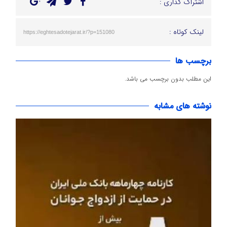
اشتراک گذاری :
لینک کوتاه :
https://eghtesadotejarat.ir/?p=151080
برچسب ها
این مطلب بدون برچسب می باشد.
نوشته های مشابه