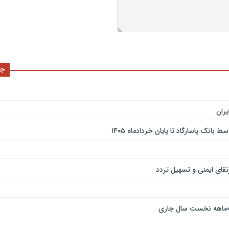
جد
ران