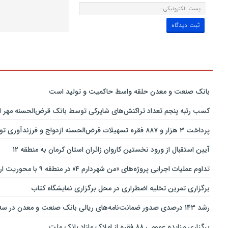
بانك صنعت و معدن حلقه واسط حاكمیت و تولید است
کسب رتبه پنجم تعداد تراکنش‌های شاپرکی توسط بانک قرض‌الحسنه مهر ای
پرداخت ۳ هزار و ۸۸۷ فقره تسهیلات قرض‌الحسنه ازدواج و فرزندآوری توسط بانک پاسارگاد تا پایان خردادماه ۱۴۰۵
آیین استقبال از ورود نخستین کاروان زائران استان کرمان به منطقه ۱۲
تداوم عملیات اجرایی پروژه‌های «من شهردارم ۴» در منطقه ۹ با محوریت ارتقای ایمنی و تسهیل تردد
برگزاری تمرین تخلیه اضطراری در محل برگزاری نمایشگاه کتاب
رشد ۱۴۳ درصدی صدور ضمانت‌نامه‌های ریالی بانک صنعت و معدن در سه‌ماهه نخست سال جاری
برگزاری مزایده عمومی ۸۸ فقره از املاک مازاد بانک ملت