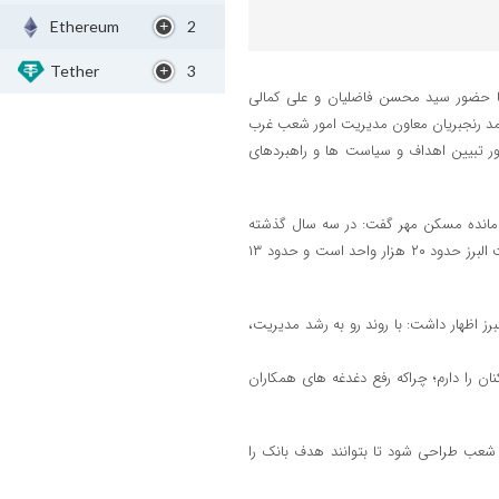
Ethereum
2
Tether
3
با حضور سید محسن فاضلیان و علی کمالی
حمد رنجبریان معاون مدیریت امور شعب غرب
ر تبیین اهداف و سیاست ها و راهبردهای
 مانده مسکن مهر گفت: در سه سال گذشته
حدود ۱۲۱ هزار واحد مسکن مهر در کشور تعیین تکلیف شده اند که سهم مدیریت البرز حدود ۲۰ هزار واحد است و حدود ۱۳
اظهار داشت: با روند رو به رشد مدیریت،
ان را دارم؛ چراکه رفع دغدغه های همکاران
می شعب طراحی شود تا بتوانند هدف بانک را