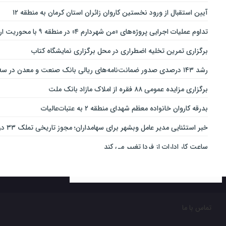
آیین استقبال از ورود نخستین کاروان زائران استان کرمان به منطقه ۱۲
تداوم عملیات اجرایی پروژه‌های «من شهردارم ۴» در منطقه ۹ با محوریت ارتقای ایمنی و تسهیل تردد
برگزاری تمرین تخلیه اضطراری در محل برگزاری نمایشگاه کتاب
رشد ۱۴۳ درصدی صدور ضمانت‌نامه‌های ریالی بانک صنعت و معدن در سه‌ماهه نخست سال جاری
برگزاری مزایده عمومی ۸۸ فقره از املاک مازاد بانک ملت
بدرقه کاروان خانواده معظم شهدای منطقه ۲ به عتبات‌عالیات
خبر استثنایی مدیر عامل وبشهر برای سهامداران؛ مجوز تاریخی تملک ۳۳ درصدی بانک اقتصاد نوین اخذ شد
ساعت کار ادارات از فردا تغییر می کند
ارائه بسته ویژه «قربان تا غدیر» ایرانسل
خدمات‌دهي مترو به 4 ميليون و 100 هزار نفر مسافر در مناسبت‌هاي ملي و مذهبي
تغییر ساعت کاری شعب بانک کارآفرین در ۱۵ استان
تماس با ما
نقش مهم اهالی خبر و رسانه در جهاد تبیین