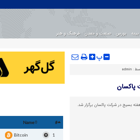
بیمه
بورس
صنعت و معدن
فرهنگ و هنر
پ
سط :
admin
 پاکسان
فته بسیج در شرکت پاکسان برگزار شد.
Name
#
Bitcoin
1