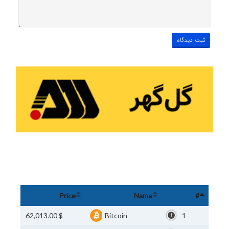
Price
Name
#
$ 62,013.00
Bitcoin
1