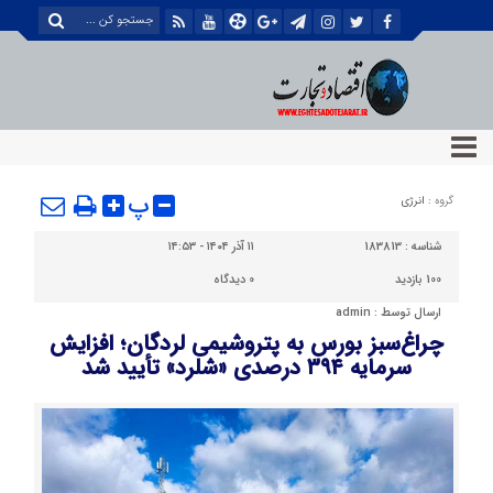
پ
گروه :
انرژی
شناسه :
183813
۱۱ آذر ۱۴۰۴ - ۱۴:۵۳
100 بازدید
0
دیدگاه
ارسال توسط :
admin
چراغ‌سبز بورس به پتروشیمی لردگان؛ افزایش
سرمایه ۳۹۴ درصدی «شلرد» تأیید شد