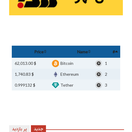
Price
Name
#
$ 62,013.00
Bitcoin
1
$ 1,740.83
Ethereum
2
$ 0.999132
Tether
3
جدید
پر بازدید