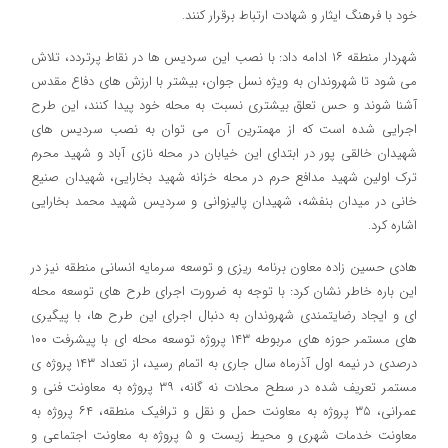
خود با فرهنگ ایثار و شهادت ارتباط برقرار کنند.
شهردار منطقه ۱۶ ادامه داد: با نصب این سردیس ها در نقاط پرتردد، تلاش
می شود تا شهروندان به ویژه نسل جوان، بیشتر با ارزش های دفاع مقدس
آشنا شوند و حس تعلق بیشتری نسبت به محله خود پیدا کنند، این طرح
اجرایی شده است که از مهمترین آن می توان به نصب سردیس های
شهیدان خالقی پور در ابتدای این خیابان در محله نازی آباد و شهید محرم
ترک اولین شهید مدافع حرم در محله خزانه شهید بخارایی، شهیدان صنیع
خانی در میدان بنفشه، شهیدان پالیزوانی و سردیس شهید محمد بخارایی
اشاره کرد.
هادی حسین زاده معاون برنامه ریزی و توسعه سرمایه انسانی منطقه نیز در
این باره خاطر نشان کرد: با توجه به ضرورت اجرای طرح های توسعه محله
ای و ایجاد رضایتمندی شهروندان به دنبال اجرای این طرح ها، با پیگیری
های مستمر حوزه های مربوطه ۱۴۳ پروژه توسعه محله ای با پیشرفت ۱۰۰
درصدی در نیمه اول آذرماه سال جاری به اتمام رسید، از تعداد ۱۴۳ پروژه ی
مستمر تعریف شده در سطح محلات نه گانه، ۳۹ پروژه به معاونت فنی و
عمرانی، ۳۵ پروژه به معاونت حمل و نقل و ترافیک منطقه، ۶۴ پروژه به
معاونت خدمات شهری و محیط زیست و ۵ پروژه به معاونت اجتماعی و