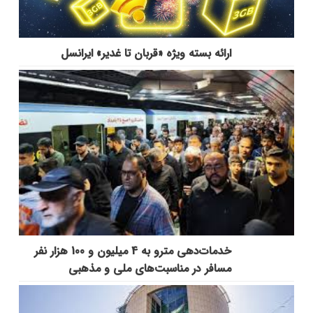
ارائه بسته ویژه «قربان تا غدیر» ایرانسل
خدمات‌دهي مترو به 4 ميليون و 100 هزار نفر
مسافر در مناسبت‌هاي ملي و مذهبي