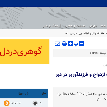
بیمه
بورس
صنعت و معدن
فرهنگ و هنر
پ
 توسط :
admin
فت
ض الحسنه ازدواج و فرزندآوری در دی
اقتصادوتجارت : موسسه اعتباری ملل در دی ماه بیش از ۹۳۰ میلیارد ریال وام
Name
#
اخت کرد.
Bitcoin
1