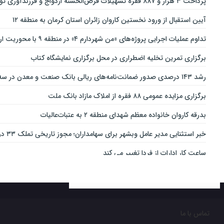
پرداخت ۳ هزار و ۸۸۷ فقره تسهیلات قرض‌الحسنه ازدواج و فرزندآوری توسط بانک پاسارگاد تا پایان خردادماه ۱۴۰۵
آیین استقبال از ورود نخستین کاروان زائران استان کرمان به منطقه ۱۲
تداوم عملیات اجرایی پروژه‌های «من شهردارم ۴» در منطقه ۹ با محوریت ارتقای ایمنی و تسهیل تردد
برگزاری تمرین تخلیه اضطراری در محل برگزاری نمایشگاه کتاب
رشد ۱۴۳ درصدی صدور ضمانت‌نامه‌های ریالی بانک صنعت و معدن در سه‌ماهه نخست سال جاری
برگزاری مزایده عمومی ۸۸ فقره از املاک مازاد بانک ملت
بدرقه کاروان خانواده معظم شهدای منطقه ۲ به عتبات‌عالیات
خبر استثنایی مدیر عامل وبشهر برای سهامداران؛ مجوز تاریخی تملک ۳۳ درصدی بانک اقتصاد نوین اخذ شد
ساعت کار ادارات از فردا تغییر می کند
ارائه بسته ویژه «قربان تا غدیر» ایرانسل
خدمات‌دهي مترو به 4 ميليون و 100 هزار نفر مسافر در مناسبت‌هاي ملي و مذهبي
تغییر ساعت کاری شعب بانک کارآفرین در ۱۵ استان
تماس با ما