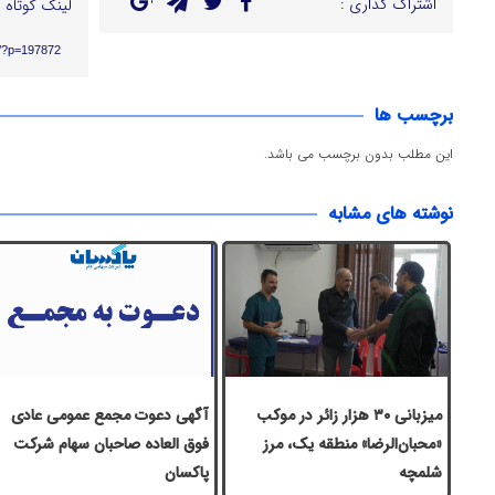
اشتراک گذاری :
لینک کوتاه :
ir/?p=197872
برچسب ها
این مطلب بدون برچسب می باشد.
نوشته های مشابه
میزبانی ۳۰ هزار زائر در موکب
آگهی دعوت مجمع عمومی عادی
«محبان‌الرضا» منطقه یک، مرز
فوق العاده صاحبان سهام شرکت
شلمچه
پاكسان