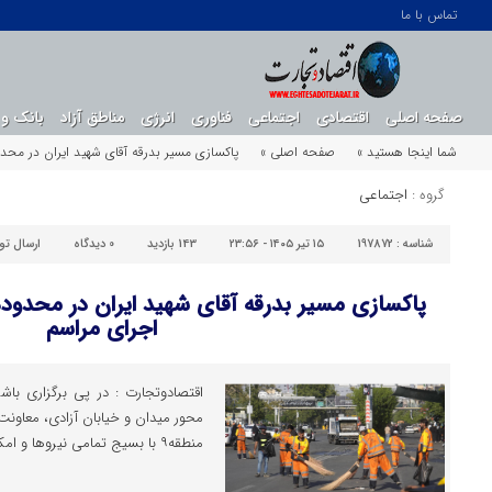
تماس با ما
صفحه اصلی
اقتصادی
اجتماعی
فناوری
انرژی
مناطق آزاد
بانک و 
شما اینجا هستید »
صفحه اصلی »
پاکسازی مسیر بدرقه آقای شهید ایران در محدوده منطقه۹ بلافاصله پس 
گروه :
اجتماعی
شناسه :
197872
۱۵ تیر ۱۴۰۵ - ۲۳:۵۶
143 بازدید
0
دیدگاه
ارسال ت
اجرای مراسم
اقتصادوتجارت : در پی برگزاری باش
محور میدان و خیابان آزادی، معاو
منطقه۹ با بسیج تمامی نیروها و امکانات، بلافاصله وارد عمل شد.