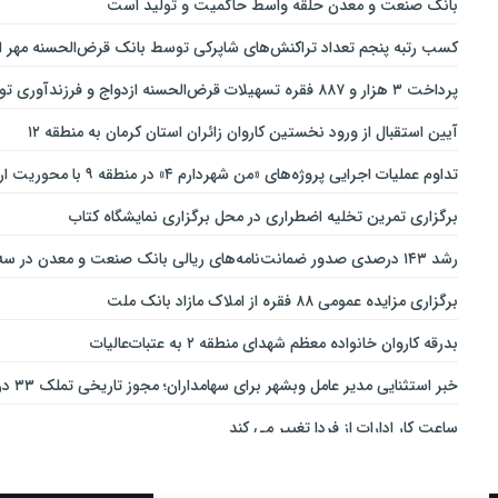
بانك صنعت و معدن حلقه واسط حاكمیت و تولید است
کسب رتبه پنجم تعداد تراکنش‌های شاپرکی توسط بانک قرض‌الحسنه مهر ای
پرداخت ۳ هزار و ۸۸۷ فقره تسهیلات قرض‌الحسنه ازدواج و فرزندآوری توسط بانک پاسارگاد تا پایان خردادماه ۱۴۰۵
آیین استقبال از ورود نخستین کاروان زائران استان کرمان به منطقه ۱۲
تداوم عملیات اجرایی پروژه‌های «من شهردارم ۴» در منطقه ۹ با محوریت ارتقای ایمنی و تسهیل تردد
برگزاری تمرین تخلیه اضطراری در محل برگزاری نمایشگاه کتاب
رشد ۱۴۳ درصدی صدور ضمانت‌نامه‌های ریالی بانک صنعت و معدن در سه‌ماهه نخست سال جاری
برگزاری مزایده عمومی ۸۸ فقره از املاک مازاد بانک ملت
بدرقه کاروان خانواده معظم شهدای منطقه ۲ به عتبات‌عالیات
خبر استثنایی مدیر عامل وبشهر برای سهامداران؛ مجوز تاریخی تملک ۳۳ درصدی بانک اقتصاد نوین اخذ شد
ساعت کار ادارات از فردا تغییر می کند
ارائه بسته ویژه «قربان تا غدیر» ایرانسل