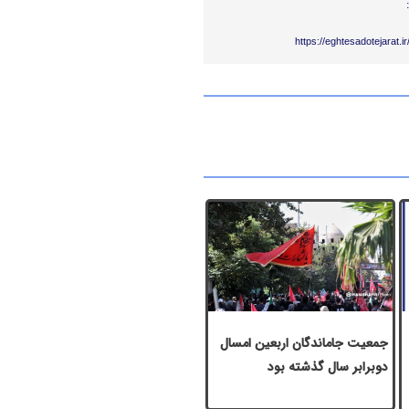
https://eghtesadotejarat.
جمعیت جاماندگان اربعین امسال
دوبرابر سال گذشته بود