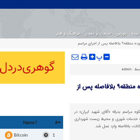
بیمه
بورس
صنعت و معدن
فرهنگ و هنر
از اجرای مراسم
پ
وسط :
admin
پاکسازی مسیر بدرقه آقای شهید ایران در محدوده منطقه۹ بلافاصله پس از
کوه مراسم بدرقه «آقای شهید ایران» در
نت خدمات شهری و محیط زیست شهرداری
Name
#
Bitcoin
1