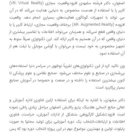
اصفهان، دکتر فرشته مشهدی افزود:واقعیت مجازی (VR: Vrtual Reality)
کاربر را با استفاده از هدست مخصوص به دنیایی هدایت می‌کند که در آن
می تواند با تجهیزات گوناگون فعالیت‌های بسیاری انجام دهد. واقعیت
افزوده (AR: Augmented Reality) برخلاف واقعیت مجازی، ارتباط کاربر را با
دنیای واقعی قطع نمی‌کند و همزمان می‌تواند اطلاعات یا تفاسیر بیشتری از
دنیای واقعی که در آن هستیم به کاربر ارائه کند. این تکنولوژی صرفاً منوط به
تجهیز مخصوص به خود نیست و می‌توان با گوشی موبایل یا تبلت هم از
آن استفاده نمود.
وی تاکید کرد:از این تکنولوژی‌های تقریباً نوظهور در سراسر دنیا استفاده‌های
بی‌شماری در صنایع و علوم مختلف می‌شود. صنایع نظامی و علوم پزشکی تا
کنون بیشترین استفاده را داشته و در صنعت و خصوصا در آموزش صنایع
بسیار پرکاربرد است.
دکتر مشهدی، با اشاره به اینکه برای استفاده ازاین فناوری اداره آموزش و
تعالی منابع انسانی هلدینگ پترو پالایش اصفهان مراحل زیادی راطی نموده
است افزود:تشکیل کارگروهی متشکل از ادارات آموزش، حراست، فناوری
اطلاعات و ارتباطات،انتخاب یک دوره آموزشی برای تولید محتوا به صورت
پایلوت، اولین و مهمترین موضوع مهم در این پروژه انتخاب دوره بود که پس