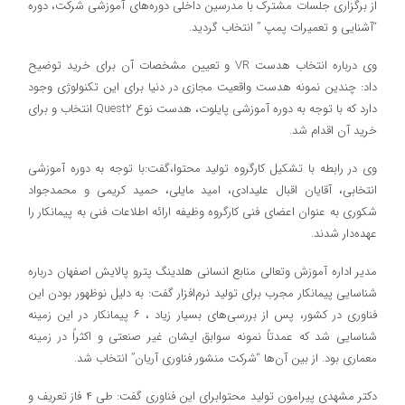
از برگزاری جلسات مشترک با مدرسین داخلی دوره‌های آموزشی شرکت، دوره
“آشنایی و تعمیرات پمپ ” انتخاب گردید.
وی درباره انتخاب هدست VR و تعیین مشخصات آن برای خرید توضیح
داد: چندین نمونه هدست واقعیت مجازی در دنیا برای این تکنولوژی وجود
دارد که با توجه به دوره آموزشی پایلوت، هدست نوع Quest2 انتخاب و برای
خرید آن اقدام شد.
وی در رابطه با تشکیل کارگروه تولید محتوا،گفت:با توجه به دوره آموزشی
انتخابی، آقایان اقبال علیدادی، امید مایلی، حمید کریمی و محمدجواد
شکوری به عنوان اعضای فنی کارگروه وظیفه ارائه اطلاعات فنی به پیمانکار را
عهده‌دار شدند.
مدیر اداره آموزش وتعالی منابع انسانی هلدینگ پترو پالایش اصفهان درباره
شناسایی پیمانکار مجرب برای تولید نرم‌افزار گفت: به دلیل نوظهور بودن این
فناوری در کشور، پس از بررسی‌های بسیار زیاد ، ۶ پیمانکار در این زمینه
شناسایی شد که عمدتاً نمونه سوابق ایشان غیر صنعتی و اکثراً در زمینه
معماری بود. از بین آن‌ها “شرکت منشور فناوری آریان” انتخاب شد.
دکتر مشهدی پیرامون تولید محتوابرای این فناوری گفت: طی ۴ فاز تعریف و