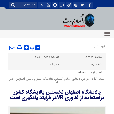
پ
گروه :
انرژی
شناسه :
134913
۰۵ خرداد ۱۴۰۳ - ۱۷:۵۵
4133 بازدید
0
دیدگاه
ارسال توسط :
admin
مدیر اداره آموزش وتعالی منابع انسانی هلدینگ پترو پالایش اصفهان خبر
داد:
پالایشگاه اصفهان نخستین پالایشگاه کشور
دراستفاده از فناوری VRدر فرایند یادگیری است