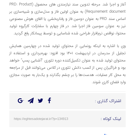
آغاز و اجرا شد. مرحله تدوین سند نیازمندی های محصول (PRD: Product
Requirement document) به عنوان اولین فاز و مدل‌ساز‌‌ی و شبیه‌ساز‌ی بر
اساس سند PRD به عنوان دومین فاز و رفتاربخشی یا القای هوش مصنوعی
نیز به عنوان سومین فاز اجرا شد. در فاز چهارم با مشارکت کارگروه تولید
محتوا، نواقص نرم‌افزار طراحی شده شناسایی و توسط پیمانکار رفع گردید.
وی با اشاره به اینکه رونمایی از محتوای تولید شده در چهارمین همایش
تجلیل از مدرسان در اردیبهشت ۱۴۰۱ بود افزود: بهره‌برداری و استفاده از
محتوای تولید شده به عنوان تکمیل‌کننده دوره تئوری “آشنایی پمپ” خواهد
بود و فراگیران پس از کسب دانش تئوری در کلاس می‌توانند قبل از مراجعه
به محل کار عملیات، هدست‌ها را بر چشم بگذارند و یک‌بار به صورت مجازی
وارد فضای کاری شوند.
اشتراک گذاری :
لینک کوتاه :
https://eghtesadotejarat.ir/?p=134913