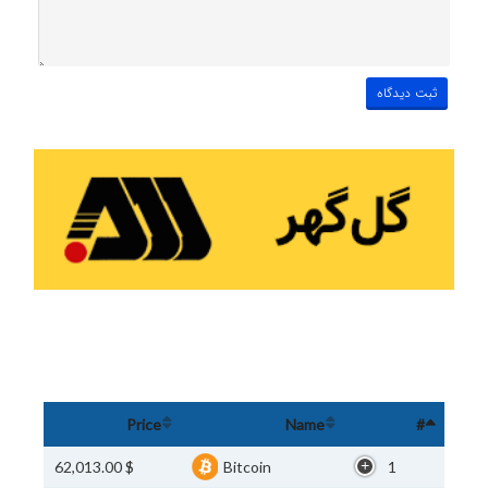
Price
Name
#
$ 62,013.00
Bitcoin
1