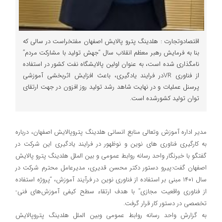
اقتصادوتجارت : هلدینگ پترو پالایش اصفهان مفتخراست در سالی که
بنا به فرمایش رهبر معظم انقلاب سال “جهش تولید با مشارکت مردم”
نامگذاری شده است، به عنوان اولین پالایشگاه نفت کشور در استفاده
از فناوری VRدر فرایند یادگیری، باعث افزایش اثربخشی آموزشی
پرسنل عملیات و در نهایت شاهد رشد تولید روز افزون در جهت ارتقای
توان تولید کشورشده است.
مدیر اداره آموزش وتعالی منابع انسانی هلدینگ پتروپالایش اصفهان، درباره
به کارگیری فناوری های نوین و نوظهور در فرایند یادگیری این شرکت در
گفتگو با خبرنگار واحد رسانه روابط عمومی و بین الملل هلدینگ پترو پالایش
اصفهان گفت:پیرو دستور دکتر محسن قدیری، مدیرعامل محترم شرکت در
سال ۱۴۰۱ مبنی بر استفاده از فناوری نوین در فرآیند آموزش، “پروژه استفاده
از فناوری واقعیت مجازی” با هدف ارتقاء سطح کیفی آموزش‌های فنی-
تخصصی در دستور کار قرار گرفت.
به گزارش واحد رسانه روابط عمومی وبین الملل هلدینگ پتروپالایش