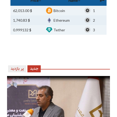
Price
Name
#
$ 62,013.00
Bitcoin
1
$ 1,740.83
Ethereum
2
$ 0.999132
Tether
3
جدید
پر بازدید