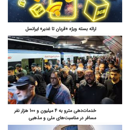
ارائه بسته ویژه «قربان تا غدیر» ایرانسل
خدمات‌دهي مترو به 4 ميليون و 100 هزار نفر
مسافر در مناسبت‌هاي ملي و مذهبي