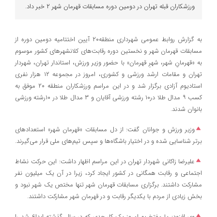
ورزشکاران قبله تهران در دومین دوره مسابقات قهرمان شهر ۲ خبر داد.
به گزارش روابط عمومی شهرداری منطقه۲٠ آیین اختتامیه دومین دوره از
مسابقات قهرمان شهر و نخستین دوره رقابت‌های کلانشهرهای کشور موسوم
به «قهرمانِ شهر، شهرِ قهرمان» با حضور وزیر ورزش، استاندار تهران، شهردار
تهران و مقامات ارشد ورزشی و کشوری، امروز در مجموعه ۱۲ هزار نفری
استادیوم آزادی برگزار شد و در این مراسم ورزشکاران منطقه ۲٠ موفق به
کسب ۹ مدال طلا در۱٠ رشته ورزشی آقایان و ۳ مدال طلا در ۱٠رشته ورزشی
بانوان شدند.
وزیر ورزش و جوانان گفت: از دل مسابقات «قهرمان شهر» استعدادهای
برتر شناسایی شده و در اختیار باشگاه‌ها و سپس تیم‌های ملی قرار می‌گیرند.
علیرضا زاکانی شهردار تهران در این مراسم اظهار داشت: این حرکت نشاط
اجتماعی و رقابت همگانی در کشور ایجاد کرد، زیرا در آن یک میلیون نفر
مشارکت داشتند. برگزاری مسابقات قهرمان شهر تنها مختص یک شهر نبود و
بخش زیادی از مردم با یکدیگر رقابت و در قهرمان شهر مشارکت داشتند.
وی افزود: ما مفتخریم امروز یک کار جدی که در سال گذشته ابداع شد را