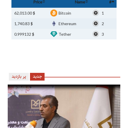
Price
Name
#
$ 62,013.00
Bitcoin
1
$ 1,740.83
Ethereum
2
$ 0.999132
Tether
3
جدید
پر بازدید