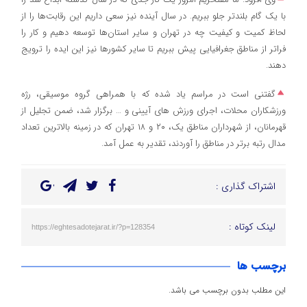
با یک گام بلندتر جلو ببریم. در سال آینده نیز سعی داریم این رقابت‌ها را از
لحاظ کمیت و کیفیت چه در تهران و سایر استان‌ها توسعه دهیم و کار را
فراتر از مناطق جغرافیایی پیش ببریم تا سایر کشورها نیز این ایده را ترویج
دهند.
گفتنی است در مراسم یاد شده که با همراهی گروه موسیقی، رژه
ورزشکاران محلات، اجرای ورزش های آیینی و … برگزار شد، ضمن تجلیل از
قهرمانان، از شهرداران مناطق یک، ۲٠ و ۱۸ تهران که در زمینه بالاترین تعداد
مدال رتبه برتر در مناطق را آوردند، تقدیر به عمل آمد.
اشتراک گذاری :
لینک کوتاه :
https://eghtesadotejarat.ir/?p=128354
برچسب ها
این مطلب بدون برچسب می باشد.