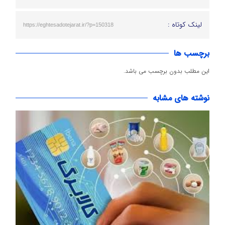
لینک کوتاه :
https://eghtesadotejarat.ir/?p=150318
برچسب ها
این مطلب بدون برچسب می باشد.
نوشته های مشابه