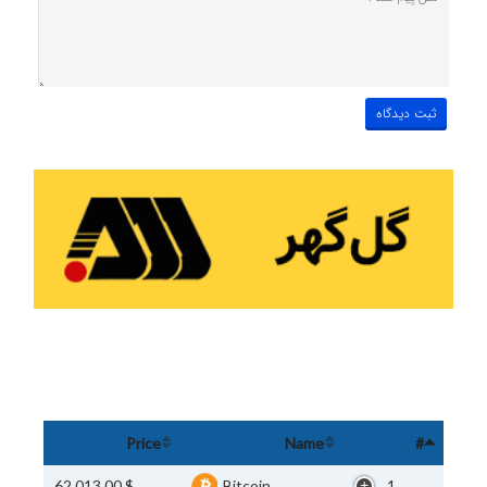
Price
Name
#
$ 62,013.00
Bitcoin
1