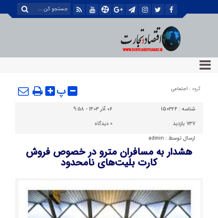
پ
گروه :
اجتماعی
شناسه :
150324
۰۶ آذر ۱۴۰۳ - ۹:۵۸
737 بازدید
0
دیدگاه
ارسال توسط :
admin
هشدار به مسافران مترو در خصوص فروش
کارت بلیت‌های نامحدود