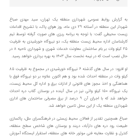
به گزارش روابط عمومی شهرداری منطقه یک تهران، سید مهدی صباغ
شهردار این منطقه در آستانه ۲۹ دی ماه، روز هوای پاک، با تشریح اقدامات
زیست محیطی گفت: با توجه به برنامه ریزی های صورت گرفته توسط تیم
کارشناسان اداره محیط زیست منطقه یک، دو نیروگاه خورشیدی به ظرفیت
۲۵ کیلو وات بر بام ساختمان معاونت خدمات شهری و شهرداری ناحیه ۸ در
حال نصب است که در نیمه نخست سال ۱۴۰۳ به بهره برداری خواهد رسید.
او افزود: در سال های گذشته ۶ نیروگاه خورشیدی در مجموع به ظرفیت ۸۵
کیلو وات در منطقه احداث شده بود و هم اکنون علاوه بر دو نیروگاه فوق با
هماهنگی و اخذ مجوز های قانونی از ادارات برق و اداره کل محیط زیست،
یک نیروگاه ۱۵۰ کیلو واتی نیز در سال آینده در بوستان گلاب دره احداث
خواهد شد که با اجرای آن ۹ درصد از برق مصرفی ساختمان های اداری
شهرداری منطقه یک از این محل تامین خواهد شد.
صباغ همچنین تقدیر از فعالان محیط زیستی در فرهنگسرای ملل، پاکسازی
طبیعت رود دره های دارآباد، دربند و بوستان های شاخص سطح منطقه،
کنترل و نظارت معاینه فنی موتور خانه های منطقه، استقرار ایستگاه آموزش