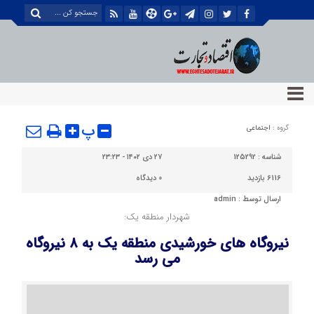
پ
گروه :
اجتماعی
شناسه :
125292
۲۷ دی ۱۴۰۲ - ۲۳:۲۳
6116 بازدید
0
دیدگاه
ارسال توسط :
admin
شهردار منطقه یک:
نیروگاه های خورشیدی منطقه یک به ۸ نیروگاه
می رسد