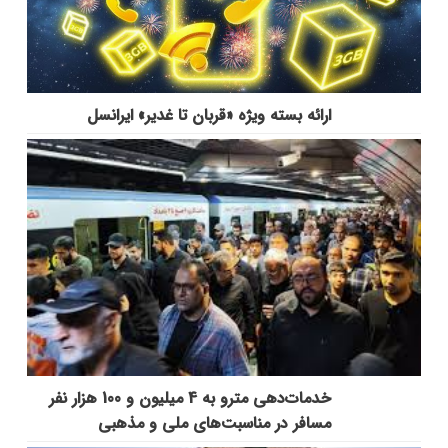
ارائه بسته ویژه «قربان تا غدیر» ایرانسل
خدمات‌دهي مترو به 4 ميليون و 100 هزار نفر
مسافر در مناسبت‌هاي ملي و مذهبي