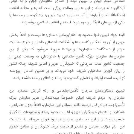
اسلامی مردم ایران را تبیین کرده و صدای مظلومان جهان را به گوش
آزادگان عالم برساند و این همان رسالت بزرگی است که رهبر معظم انقلاب
(حفظه‌الله تعالی) بارها از آن به‌عنوان «جهاد تبیین» یاد کرده‌ و رسانه‌ها را
یکی از نیروهای اثرگذار و مهم در خط مقدم انقلاب اسلامی برشمردند.
البته جهاد تبیین تنها محدود به اطلاع‌رسانی دستاوردها نیست و قطعاً بخش
مهمی از آن به انعکاس کاستی‌ها و اشکالات احتمالی داخلی و طرح مطالبات
مردم از دستگاه‌ها، سازمان‌ها و نهادها مربوط می‌شود که یکی از این
سازمان‌ها، سازمان بزرگ تأمین‌اجتماعی با خانواده‌ای به وسعت نیمی از
جمعیت کشور است. سازمانی که خبرنگاران عزیز و اهالی شریف رسانه کشور
را زبان گویای مخاطبان شریف خود می‌داند و بر همین اساس، پیوسته
کوشیده است ارتباط و تعاملی گسترده با رسانه و فعالان رسانه داشته باشد.
تبیین دستاوردهای سازمان تأمین‌اجتماعی و ارائه گزارش عملکرد این
سازمان به مردم شریف ایران خصوصاً بیمه‌شدگان عزیز سازمان بزرگ
تأمین‌اجتماعی در کنار ترسیم نظام مسائل این سازمان، قطعاً بدون همراهی،
همکاری و اهتمام خبرنگاران عزیز و اهالی محترم رسانه و مطبوعات ممکن و
میسر نیست و از این باب، این سازمان بر خود فرض می‌داند به مناسبت
این ایام مراتب سپاس و تقدیر از جامعه بزرگ خبرنگاران و فعالان خدوم
رسانه‌ای را به محضر شریف ایشان تقدیم نماید.