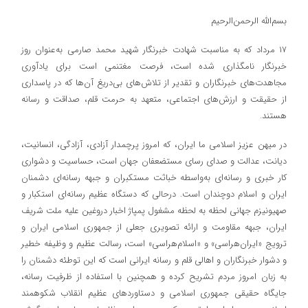
بسم‌الله الرحمن‌الرحیم
۱۷ مرداد که به مناسبت شهادت خبرنگار شهید محمد صارمی به‌عنوان روز
خبرنگار نامگذاری شده است، فرصت مغتنمی است برای یادآوری
مجاهدت‌های خبرنگاران و تقدیر از تلاش‌های بی‌دریغ آن‌ها که در پاسداری
از حقیقت و ارزش‌های اجتماعی، متعهد به حرمت قلم، صداقت و رسانه
هستند.
در میهن عزیز اسلامی ما ایران، که امروز پرچمدار آزادی، آزادگی، انسانیت،
دیانت، عدالت و صدای رسای مستضعفان جهان است، حساسیت و دشواری
کار خبری و رسانه‌ای به‌واسطه خباثت مستکبران و جبهه رسانه‌ای دشمنان
ایران و اسلام دوچندان است. درحالی که دستگاه عظیم رسانه‌ای استکبار و
صهیونیزم جهانی لحظه به لحظه مشغول پمپاژ اخبار دروغین علیه ملت شریف
ایران، جبهه مقاومت و ارائه تصویری جعلی از جمهوری اسلامی ایران و
ترویج «ایران‌هراسی» و «اسلام‌هراسی» است، رسالت عظیم و وظیفه خطیر
و دشوار خبرنگاران و اهالی قلم و رسانه ایرانی است که این توطئه‌ دشمنان را
به زبان امروز مردم تشریح کرده و همچنین با استفاده از ظرفیت رسانه،
جایگاه حقیقی جمهوری اسلامی و دستاوردهای عظیم انقلاب شکوهمند