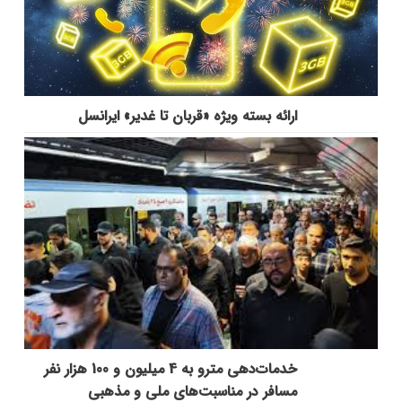
ارائه بسته ویژه «قربان تا غدیر» ایرانسل
خدمات‌دهي مترو به 4 ميليون و 100 هزار نفر
مسافر در مناسبت‌هاي ملي و مذهبي