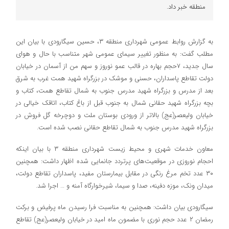
منطقه خبر داد.
به گزارش روابط عمومی شهرداری منطقه ۳، حسین سیگارودی با بیان این
مطلب گفت: به منظور تغییر سیمای عمومی شهر متناسب با حال و هوای
سال جدید، ۷حجم بهاره در قالب عمو نوروز و سهم من از آسمان در خیابان
دولت تقاطع پاسداران، حسنی و موشک در بزرگراه شهید همت غرب به شرق
بعد از مدرس و بزرگراه شهید مدرس جنوب به شمال تقاطع همت، کتاب و
بچه بزرگراه شهید حقانی شمال به جنوب قبل از باغ کتاب، اتاقک خیالی در
خیابان ولیعصر(عج) بالاتر از ورودی بوستان ملت و دوچرخه گل فروش در
بزرگراه شهید مدرس جنوب به شمال تقاطع حقانی نصب شده است.
معاون خدمات شهری و محیط زیست شهرداری منطقه ۳ با بیان اینکه
احجام نوروزی در موقعیت‌های پرتردد جانمایی شده اظهار داشت: همچنین
۳۰ عدد تخم مرغ رنگی در مقابل بیمارستان مفید، پاسداران تقاطع دولت،
میدان ونک، موزه دفینه، صدا و سیما، شیرخوارگاه آمنه و … اجرا شد.
سیگارودی بیان داشت: همچنین به مناسبت فرا رسیدن ماه پرفیض و برکت
رمضان ۲ عدد حجم نوری با مضمون ماه امید در خیابان ولیعصر(عج) تقاطع