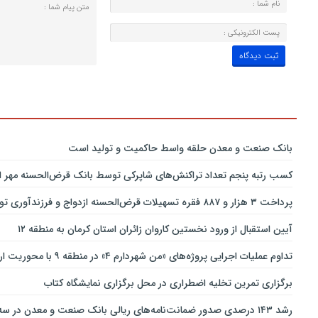
بانك صنعت و معدن حلقه واسط حاكمیت و تولید است
کسب رتبه پنجم تعداد تراکنش‌های شاپرکی توسط بانک قرض‌الحسنه مهر ای
پرداخت ۳ هزار و ۸۸۷ فقره تسهیلات قرض‌الحسنه ازدواج و فرزندآوری توسط بانک پاسارگاد تا پایان خردادماه ۱۴۰۵
آیین استقبال از ورود نخستین کاروان زائران استان کرمان به منطقه ۱۲
تداوم عملیات اجرایی پروژه‌های «من شهردارم ۴» در منطقه ۹ با محوریت ارتقای ایمنی و تسهیل تردد
برگزاری تمرین تخلیه اضطراری در محل برگزاری نمایشگاه کتاب
رشد ۱۴۳ درصدی صدور ضمانت‌نامه‌های ریالی بانک صنعت و معدن در سه‌ماهه نخست سال جاری