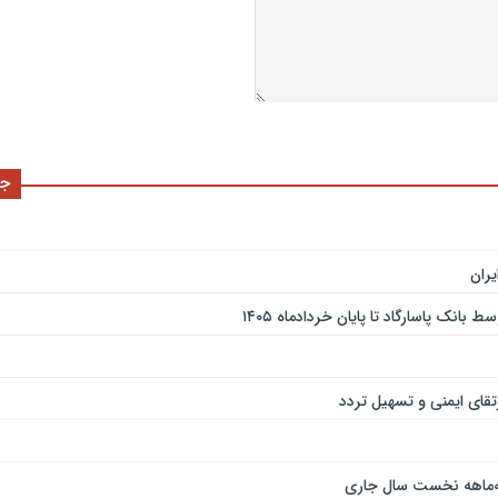
جد
ران