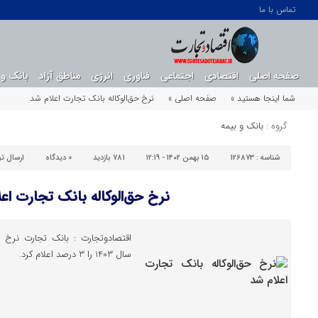
تماس با ما
صفحه اصلی
اقتصادی
اجتماعی
فناوری
انرژی
مناطق آزاد
بانک و 
شما اینجا هستید »
صفحه اصلی »
نرخ حق‌الوکاله بانک تجارت اعلام شد
گروه :
بانک و بیمه
شناسه :
126873
۱۵ بهمن ۱۴۰۲ - ۱۲:۱۹
781 بازدید
0
دیدگاه
ارسال ت
نرخ حق‌الوکاله بانک تجارت اع
اقتصادوتجارت : بانک تجارت نرخ حق
سال 1403 را 3 درصد اعلام کرد.