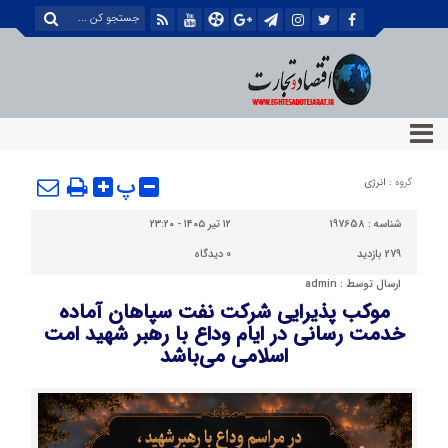
پ
گروه :
انرژی
شناسه :
197658
۱۲ تیر ۱۴۰۵ - ۲۳:۲۰
279 بازدید
0
دیدگاه
ارسال توسط :
admin
موکب پذیرایی شرکت نفت سپاهان آماده
خدمت رسانی در ایام وداع با رهبر شهید امت
اسلامی می‌باشد