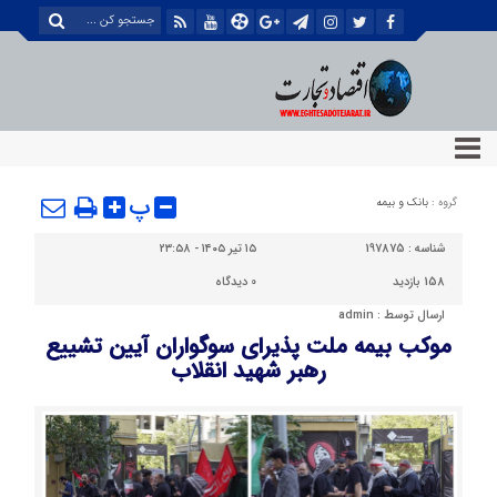
پ
گروه :
بانک و بیمه
شناسه :
197875
۱۵ تیر ۱۴۰۵ - ۲۳:۵۸
158 بازدید
0
دیدگاه
ارسال توسط :
admin
موکب بیمه ملت پذیرای سوگواران آیین تشییع
رهبر شهید انقلاب