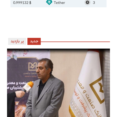
$ 0.999132
Tether
3
جدید
پر بازدید