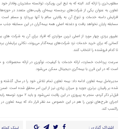
مطلوب‌تری را ارائه کند. البته که به تبع این رویکرد، توانسته مشتریان وفادار خود ر
تعاون به عنوان یکی از شرکت‌های برجسته بیمه‌ای رقیب‌های متعدد در حوزه‌های
افزایش دامنه خدمات و تنوع آن به رقابتی سالم با آنها بپردازد و مسلم است که
مسابقه پایان نخواهد یافت و دغدغه اصلی همه بیمه‌گران در این مسابقه جذب 
علیپور یزدی چهار مورد از اصلی ترین مواردی که افراد برای آن به شرکت های بی
کسانی که برای خرید خدمات نزد شرکت‌های بیمه‌گذار می‌روند، نکاتی برایشان ب
تا کدام فروشنده را انتخاب کنند.
سرعت پرداخت خسارت، ارائه خدمات با کیفیت، نوآوری در ارائه محصولات و 
است که در این قرن با بیمه‌گری دیجیتال ممکن می‌شود.
مدیرعامل بیمه تعاون ادامه داد: بیمه تعاون تمام تلاش خود را در سال گذشته و تم
شده بر رقیبان برتری جوید و میزان زیادی نیز از این امر محقق شده است. ضمن ا
قبل‌تر ذکر کردم، منجر به پیروزی د
اجرای طرح‌های نوین را هم در این خصوص مد نظر قرار داد که بیمه تعاون در 
راکسب کند.
اشتراک گذاری :
لینک کوتاه :