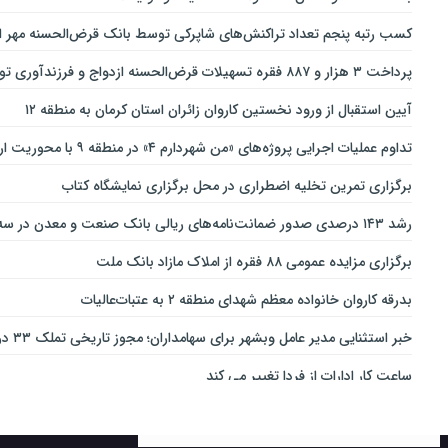
کسب رتبه پنجم تعداد تراکنش‌های شاپرکی توسط بانک قرض‌الحسنه مهر ای
پرداخت ۳ هزار و ۸۸۷ فقره تسهیلات قرض‌الحسنه ازدواج و فرزندآوری توسط بانک پاسارگاد تا پایان خردادماه ۱۴۰۵
آیین استقبال از ورود نخستین کاروان زائران استان کرمان به منطقه ۱۲
تداوم عملیات اجرایی پروژه‌های «من شهردارم ۴» در منطقه ۹ با محوریت ارتقای ایمنی و تسهیل تردد
برگزاری تمرین تخلیه اضطراری در محل برگزاری نمایشگاه کتاب
رشد ۱۴۳ درصدی صدور ضمانت‌نامه‌های ریالی بانک صنعت و معدن در سه‌ماهه نخست سال جاری
برگزاری مزایده عمومی ۸۸ فقره از املاک مازاد بانک ملت
بدرقه کاروان خانواده معظم شهدای منطقه ۲ به عتبات‌عالیات
خبر استثنایی مدیر عامل وبشهر برای سهامداران؛ مجوز تاریخی تملک ۳۳ درصدی بانک اقتصاد نوین اخذ شد
ساعت کار ادارات از فردا تغییر می کند
ارائه بسته ویژه «قربان تا غدیر» ایرانسل