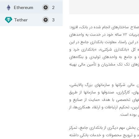
Ethereum
2
Tether
3
اح ساختارهای انجام شده در بانک، افزود:
بانک صادرات ایران به منظور تقویت همکاری و استفاده از تمامی ظرفیت‌ها و تجربیات 72 ساله خود در خدمت به واحدهای
ر این راستا، معاونت بانکداری جامع در این
 کلان از سال 1401 با تشکیل سه اداره کل «بانکداری شرکتی»، «بانکداری خرد و
ژه و جامع به واحدهای تولیدی و بنگاه‌های
های تک تک مشتریان و تأمین مالی بهینه
الی شرکت­ها و سازمان­های بزرگ پالایشی،
، کارگزاری، صندوق­ها و سازمان­ها از طریق
اه­های تخصصی با هدف حمایت از صنایع و
ن، تحکیم ارتباطات و ارتقاء همکاری‌ها، از
 بوده است.
وان بخش مهم دیگری از بانکداری جامع، تمرکز
ید و ترویج محصولات و خدمات بانکی داشته