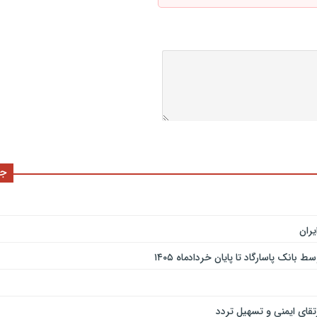
جد
ران