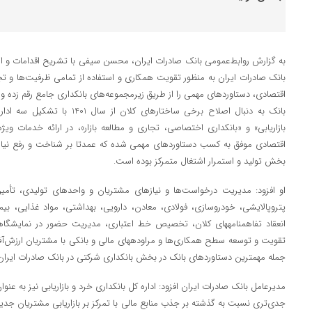
به گزارش روابط‌عمومی بانک صادرات ایران، محسن سیفی با تشریح اقدامات و اصل
اقتصادی، دستاوردهای مهمی را از طریق زیرمجموعه‌های بانکداری جامع رقم زده و د
بانک به دنبال اصلاح برخی ساختارهای
بازاریابی» و «بانکداری اختصاصی، تجاری و مطالعه بازار»، در ارائه خدمات وی
اقتصادی موفق به کسب دستاوردهای مهمی شده که عمدتا بر شناخت و رفع نیاز
بخش تولید و استمرار اشتغال متمرکز بوده است.
او افزود: مدیریت درخواست‌ها و نیازهای مشتریان و واحدهای تولیدی، تأمین م
پتروپالایشی، خودروسازی، فولادی، معادن، دارویی، بهداشتی، مواد غذایی، بیمه­ای
انعقاد تفاهم­نامه­های کلان، تخصیص خط اعتباری، مدیریت حضور در نمایشگ
تقویت و توسعه سطح همکاری‌ها و مراوده­های مالی و بانکی با مشتریان ارزش‌آفری
جمله مهمترین دستاوردهای بانک در بخش بانکداری شرکتی در بانک صادرات ایران
مدیرعامل بانک صادرات ایران افزود: اداره کل بانکداری خرد و بازاریابی نیز به عن
جدی‌تری نسبت به گذشته بر جذب منابع مالی با تمرکز بر بازاریابی مشتریان جد