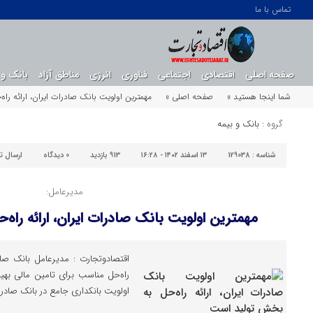
تماس با ما
صفحه اصلی
اقتصادی
اجتماعی
فناوری
انرژی
مناطق آزاد
بانک و 
شما اینجا هستید »
صفحه اصلی »
مهمترین اولویت بانک صادرات ایران، ارائه را
گروه :
بانک و بیمه
شناسه :
129038
۱۳ اسفند ۱۴۰۲ - ۱۶:۲۸
913 بازدید
0
دیدگاه
ارسال ت
مدیرعامل:
مهمترین اولویت بانک صادرات ایران، ارائه راه
​اقتصادوتجارت : مدیرعامل بانک صا
راه‌حل مناسب برای تامین مالی به
اولویت بانکداری جامع در بانک صادر