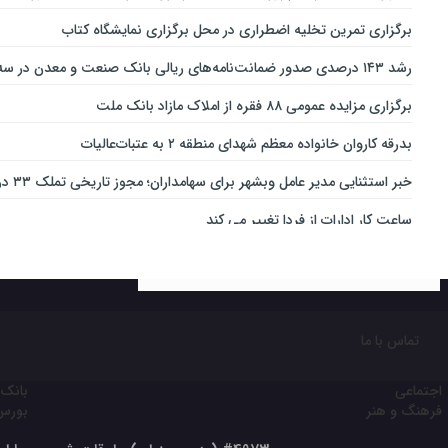
برگزاری تمرین تخلیه اضطراری در محل برگزاری نمایشگاه کتاب
رشد ۱۴۳ درصدی صدور ضمانت‌نامه‌های ریالی بانک صنعت و معدن در سه‌ماهه نخست سال جاری
برگزاری مزایده عمومی ۸۸ فقره از املاک مازاد بانک ملت
بدرقه کاروان خانواده معظم شهدای منطقه ۲ به عتبات‌عالیات
خبر استثنایی مدیر عامل وبشهر برای سهامداران؛ مجوز تاریخی تملک ۳۳ درصدی بانک اقتصاد نوین اخذ شد
ساعت کار ادارات از فردا تغییر می کند
ارائه بسته ویژه «قربان تا غدیر» ایرانسل
خدمات‌دهي مترو به 4 ميليون و 100 هزار نفر مسافر در مناسبت‌هاي ملي و مذهبي
تغییر ساعت کاری شعب بانک کارآفرین در ۱۵ استان
تماس با ما
نقش مهم اهالی خبر و رسانه در جهاد تبیین
اجتماعی
بانک 
ثبت‌نام آسان محصولات ایران‌خودرو با حساب وکالتی بانک تجارت
فرهنگ و هنر
بورس