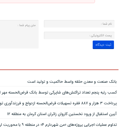
بانك صنعت و معدن حلقه واسط حاكمیت و تولید است
کسب رتبه پنجم تعداد تراکنش‌های شاپرکی توسط بانک قرض‌الحسنه مهر ای
پرداخت ۳ هزار و ۸۸۷ فقره تسهیلات قرض‌الحسنه ازدواج و فرزندآوری توسط بانک پاسارگاد تا پایان خردادماه ۱۴۰۵
آیین استقبال از ورود نخستین کاروان زائران استان کرمان به منطقه ۱۲
تداوم عملیات اجرایی پروژه‌های «من شهردارم ۴» در منطقه ۹ با محوریت ارتقای ایمنی و تسهیل تردد