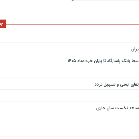
جد
ران