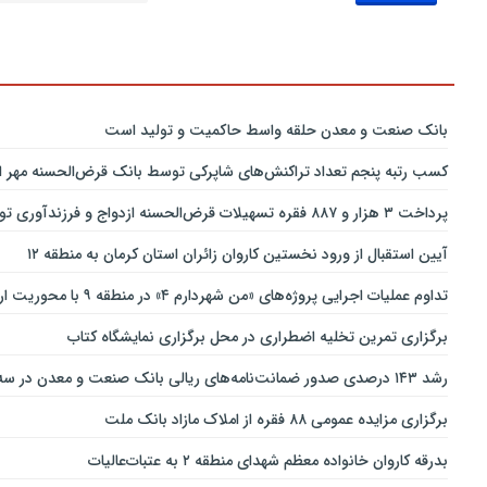
بانك صنعت و معدن حلقه واسط حاكمیت و تولید است
کسب رتبه پنجم تعداد تراکنش‌های شاپرکی توسط بانک قرض‌الحسنه مهر ای
پرداخت ۳ هزار و ۸۸۷ فقره تسهیلات قرض‌الحسنه ازدواج و فرزندآوری توسط بانک پاسارگاد تا پایان خردادماه ۱۴۰۵
آیین استقبال از ورود نخستین کاروان زائران استان کرمان به منطقه ۱۲
تداوم عملیات اجرایی پروژه‌های «من شهردارم ۴» در منطقه ۹ با محوریت ارتقای ایمنی و تسهیل تردد
برگزاری تمرین تخلیه اضطراری در محل برگزاری نمایشگاه کتاب
رشد ۱۴۳ درصدی صدور ضمانت‌نامه‌های ریالی بانک صنعت و معدن در سه‌ماهه نخست سال جاری
برگزاری مزایده عمومی ۸۸ فقره از املاک مازاد بانک ملت
بدرقه کاروان خانواده معظم شهدای منطقه ۲ به عتبات‌عالیات