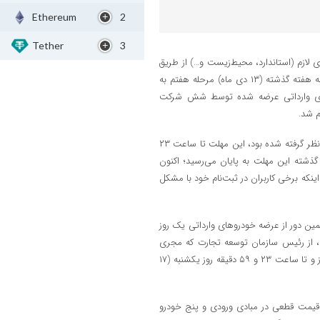
Ethereum
2
Tether
3
لازم (استاندارد، محیط‌زیست و…) از طریق
سامانه یکپارچه خودروهای وارداتی مختص متقاضیان مرحله اول، از روز چهارشنبه هفته گذشته (۱۳ دی ماه) مرحله هفتم به
کان ثبت‌نام و ثبت درخواست سه اولویت از میان ١٢ خودروی وارداتی عرضه شده توسط شش شرکت
م شد.
با توجه به اینکه مهلت ثبت‌نام در این دوره عرضه خودروهای وارداتی، سه روز در نظر گرفته شده بود، این مهلت تا ساعت ۲۳
لام اولیه، شب گذشته این مهلت به پایان می‌رسید؛ اکنون
نکه برخی کاربران در ثبت‌نام خود با مشکل
مین دور از عرضه خودروهای وارداتی یک روز
یگیری ایسنا، از رئیس سازمان توسعه تجارت که مجری
طرح واردات خودرو وزارت صمت نیز است، از تمدید مهلت ثبت‌نام به مدت ۲ روز و تا ساعت ۲۳ و ۵۹ دقیقه روز یکشنبه (۱۷
ودرو دارای قیمت‌ قطعی در مبادی ورودی و پنج خودرو