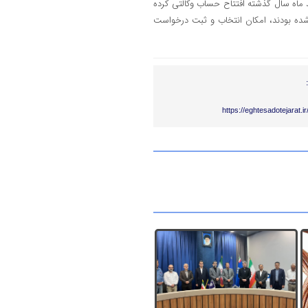
د ماه سال گذشته افتتاح حساب وکالتی کرده
هی شده بودند، امکان انتخاب و ثبت درخواست
https://eghtesadotejarat.