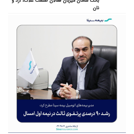
بانک سامان میزبان فعالان صنعت غلات، آرد و
نان