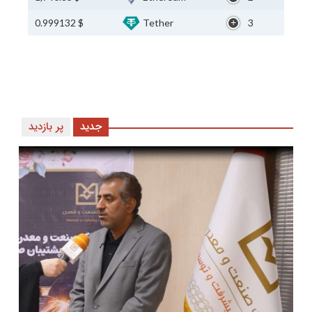
$ 0.999132
Tether
3
جدید
پر بازدید