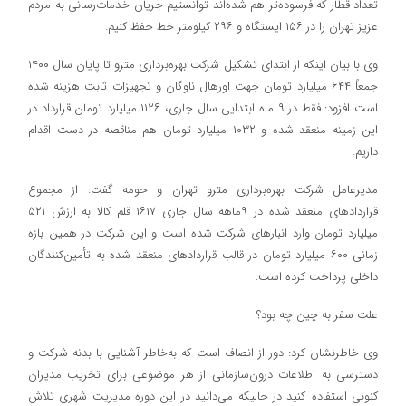
تعداد قطار که فرسوده‌تر هم شده‌اند توانستیم جریان خدمات‌رسانی به مردم
عزیز تهران را در ۱۵۶ ایستگاه و ۲۹۶ کیلومتر خط حفظ کنیم.
وی با بیان اینکه از ابتدای تشکیل شرکت بهره‌برداری مترو تا پایان سال ۱۴۰۰
جمعاً ۶۴۴ میلیارد تومان جهت اورهال ناوگان و تجهیزات ثابت هزینه شده
است افزود: فقط در ۹ ماه ابتدایی سال جاری، ۱۱۲۶ میلیارد تومان قرارداد در
این زمینه منعقد شده و ۱۰۳۲ میلیارد تومان هم مناقصه در دست اقدام
داریم.
مدیرعامل شرکت بهره‌برداری مترو تهران و حومه گفت: از مجموع
قراردادهای منعقد شده در ۹ماهه سال جاری ۱۶۱۷ قلم کالا به ارزش ۵۲۱
میلیارد تومان وارد انبارهای شرکت شده است و این شرکت در همین بازه
زمانی ۶۰۰ میلیارد تومان در قالب قراردادهای منعقد شده به تأمین‌کنندگان
داخلی پرداخت کرده است.
علت سفر به چین چه بود؟
وی خاطرنشان کرد: دور از انصاف است که به‌خاطر آشنايي با بدنه شركت و
دسترسي به اطلاعات درون‌سازمانی از هر موضوعي براي تخريب مدیران
کنونی استفاده كنيد در حالیکه می‌دانید در اين دوره مديريت شهري تلاش