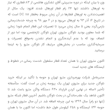
وی با بیان اینکه در دوره مدیریتی آقای تشکری هاشمی از ۸۳ قطاری که نیاز
به اورهال داشتند تنها ۲۴ رام قطار اورهال شدند افزود: یک مثال از
اهمیت‌ندادن به اورهال قطارها در آن زمان مربوط به‌قطار ۱۱۸ DC است که
در تاریخ ۱۶ آذر ۹۳ به اورهال می‌رود و در ۶ مهر ۹۸ به چرخه خدمات‌رسانی
بازمی‌گردد یعنی ۵ سال زمان می‌برد تا تعمیرات این قطار انجام شود! زمانی
که شما معاون بودید ناوگان متروی تهران ناوگان تازه‌نفسی بود؛ اما دور از
انصاف بود که با عدم آینده‌نگری و انجام نشدن به‌موقع تعمیرات و
سرمایه‌گذاری مناسب در بخش‌های مرتبط، کار ناوگان مترو را به اینجا
برسانید.
اکنون متروی تهران با همان تعداد قطار مشغول خدمت رسانی در خطوط و
ایستگاه های جدید است
مدیرعامل شرکت بهره‌برداری مترو تهران و حومه با تأکید بر اینکه خرید
ناوگان جدید برای متروی تهران یک پروسه زمان بر است گفت: متأسفانه
تأخیر ۷ساله در نهایی کردن قرارداد ۶۳۰ دستگاه واگن مترو باعث شد تا
اکنون شاهد یک عقب‌ماندگی در بحث ناوگان باشیم. آخرين قطار شبكه مترو
(تنها دو رام) سال ۱۳۹۹ به اين چرخه اضافه شد. در آن سال متروی تهران و
حومه ۱۳۶ ایستگاه و ۲۵۸ کیلومتر طول خط داشت؛ اما اکنون ما با همان