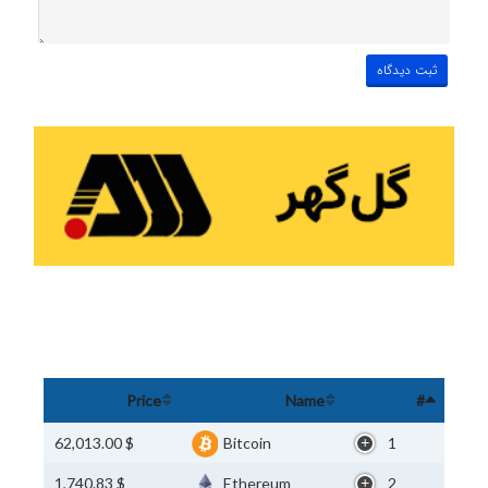
Price
Name
#
$ 62,013.00
Bitcoin
1
$ 1,740.83
Ethereum
2