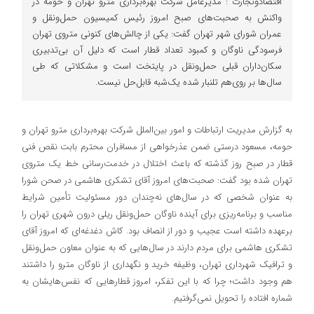
اقتصادوتجارت : مدیرعامل شرکت بهره‌برداری مترو تهران و حومه در
واکنش به صحبت‌های صبح امروز رئیس کمیسیون حمل‌ونقل و
عمران شورای شهر تهران گفت: یکی از چالش‌های کنونی متروی تهران
فرسودگی ناوگان و کمبود تعداد قطار است كه دلیل آن بی‌تدبیری
سکان‌داران قبلي حمل‌ونقل در پايتخت است و مشكلاتي كه طي
سال‌ها بر روی‌هم تلنبار شده یک‌شبه قابل‌حل نيست.
به گزارش مديريت ارتباطات و امور بین‌الملل شركت بهره‌برداری مترو تهران و
حومه، مسعود درستی ضمن عذرخواهی از مسافران محترم بابت نقص فنی
قطار در صبح روز گذشته که باعث اختلال در خدمت‌رسانی خط یک متروی
تهران شده بود گفت: صحبت‌های امروز آقای تشکری هاشمی در صحن شورا
به عنوان شخصی که در سال‌های نه‌چندان دور مسئولیت تأمین شرایط
مناسب و برنامه‌ریزی برای آینده ناوگان حمل‌ونقل ریلی درون شهری تهران را
برعهده داشته است عجیب و دور از انصاف بود. كاش دغدغه‌ای كه امروز آقاي
تشكري هاشمي براي مردم دارند در سال‌هایی كه به عنوان معاون حمل‌ونقل
و ترافيك شهرداری تهران، وظيفه خريد و نگهداري از ناوگان مترو را داشتند
هم وجود داشت؛ چرا كه با اين تفكر، امروز قطارهایی كه نفس‌هایشان به
شماره افتاده را تحويل نمی‌گرفتیم.