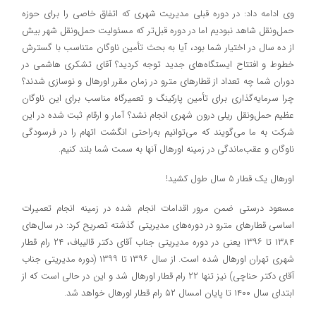
وی ادامه داد: در دوره قبلی مدیریت شهری که اتفاق خاصي را براي حوزه
حمل‌ونقل شاهد نبوديم اما در دوره قبل‌تر كه مسئولیت حمل‌ونقل شهر بيش
از ده سال در اختيار شما بود، آیا به بحث تأمین ناوگان متناسب با گسترش
خطوط و افتتاح ایستگاه‌های جدید توجه کردید؟ آقای تشکری هاشمی در
دوران شما چه تعداد از قطارهای مترو در زمان مقرر اورهال و نوسازی شدند؟
چرا سرمایه‌گذاری برای تأمین پارکینگ و تعمیرگاه مناسب برای این ناوگان
عظیم حمل‌ونقل ریلی درون شهری انجام نشد؟ آمار و ارقام ثبت شده در این
شرکت به ما می‌گویند که می‌توانیم به‌راحتی انگشت اتهام را در فرسودگی
ناوگان و عقب‌ماندگی در زمینه اورهال آنها به سمت شما بلند كنيم.
اورهال یک قطار 5 سال طول کشید!
مسعود درستی ضمن مرور اقدامات انجام شده در زمینه انجام تعمیرات
اساسی قطارهای مترو در دوره‌های مدیریتی گذشته تصریح کرد: در سال‌های
۱۳۸۴ تا ۱۳۹۶ یعنی در دوره مدیریتی جناب آقای دکتر قالیباف، ۲۴ رام قطار
شهری تهران اورهال شده است. از سال ۱۳۹۶ تا ۱۳۹۹ (دوره مدیریتی جناب
آقای دکتر حناچی) نیز تنها ۲۲ رام قطار اورهال شد و این در حالی است که از
ابتدای سال ۱۴۰۰ تا پایان امسال ۵۲ رام قطار اورهال خواهد شد.