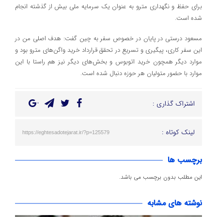
براي حفظ و نگهداري مترو به عنوان يك سرمايه ملي بيش از گذشته انجام
شده است.
مسعود درستی در پايان در خصوص سفر به چين گفت: هدف اصلی من در
اين سفر كاري، پيگيری و تسریع در تحقق قرارداد خريد واگن‌های مترو بود و
موارد ديگر همچون خريد اتوبوس و بخش‌های ديگر نيز هم راستا با اين
موارد با حضور متولیان هر حوزه دنبال شده است.
اشتراک گذاری :
لینک کوتاه :
https://eghtesadotejarat.ir/?p=125579
برچسب ها
این مطلب بدون برچسب می باشد.
نوشته های مشابه