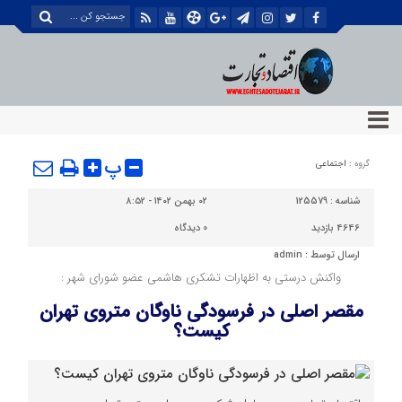
پ
گروه :
اجتماعی
شناسه :
125579
۰۲ بهمن ۱۴۰۲ - ۸:۵۲
4646 بازدید
0
دیدگاه
ارسال توسط :
admin
واکنش درستي به اظهارات تشكري هاشمي عضو شورای شهر :
مقصر اصلی در فرسودگی ناوگان متروی تهران
کیست؟