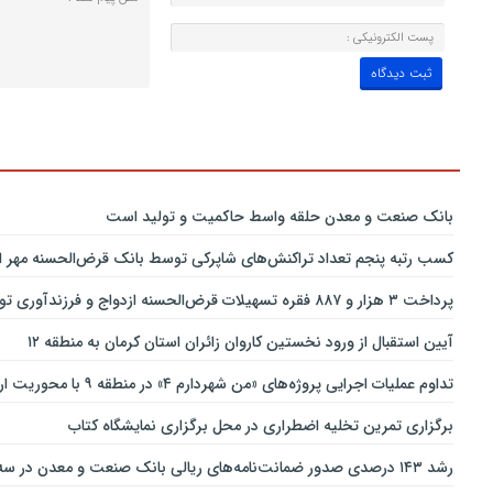
بانك صنعت و معدن حلقه واسط حاكمیت و تولید است
کسب رتبه پنجم تعداد تراکنش‌های شاپرکی توسط بانک قرض‌الحسنه مهر ای
پرداخت ۳ هزار و ۸۸۷ فقره تسهیلات قرض‌الحسنه ازدواج و فرزندآوری توسط بانک پاسارگاد تا پایان خردادماه ۱۴۰۵
آیین استقبال از ورود نخستین کاروان زائران استان کرمان به منطقه ۱۲
تداوم عملیات اجرایی پروژه‌های «من شهردارم ۴» در منطقه ۹ با محوریت ارتقای ایمنی و تسهیل تردد
برگزاری تمرین تخلیه اضطراری در محل برگزاری نمایشگاه کتاب
رشد ۱۴۳ درصدی صدور ضمانت‌نامه‌های ریالی بانک صنعت و معدن در سه‌ماهه نخست سال جاری