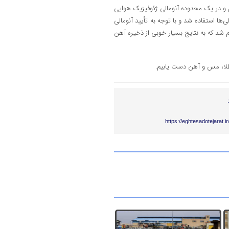
و در یک محدوده آنومالی ژئوفیزیک هوایی
ها استفاده شد و با توجه به تأیید آنومالی
لفیق شده، در سه نقطه حفاری شناسایی تا عمق 140 متر انجام شد که به نتایج بسیار خوبی از ذخیره آهن
 طلا، مس و آهن دست یابیم.
https://eghtesadotejarat.