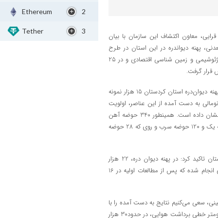
Ethereum
2
Tether
3
رایی، معاون اکتشاف این سازمان با بیان
نی، پهنه دیواندره در این استان در طرح
تحول زمین‌شناسی و اکتشاف ذخایر معدنی در سه لایه اطلاعاتی زمین‌شناسی، ژئوشیمی و زمین شناسی اقتصادی و در 25
معاون اکتشاف سازمان زمین‌شناسی و اکتشافات معدنی کشور در ادامه گفت: در پهنه دیوان‌دره استان کردستان 15 هزار نمونه
سایی 57 عنصر، برداشت شد که آنومالی به دست آمده از این عناصر، اولویت
اول طلا، اولویت دوم آهن، اولویت سوم مس و اولویت چهارم سرب و روی را نشان داده است. همینطور 340 حوضه آهن
کشف شده که 40 حوضه آن اولویت اول، 590 حوضه مس که 30 حوضه آن درجه یک و 120 حوضه سرب و روی که 28 حوضه
قرایی با اشاره به پرواز ژئوفیزیک هوایی و استفاده از اکتشاف عمقی در این استان تاکید کرد: در پهنه دیوان دره، 22 هزار
کیلومتر خطی برداشت ژئوفیزیک هوایی شامل داده‌های مغناطیس و رادیومتری انجام شده که پس از مطالعات اولیه در 16
ینی، سعی می‌کنیم نتایج به دست آمده را با
دقت بیشتری بررسی کنیم و به همین خاطر در پهنه دیوان‌دره علاوه بر 22 هزارکیلومتر خطی برداشت هوایی، در حدود30 هزار