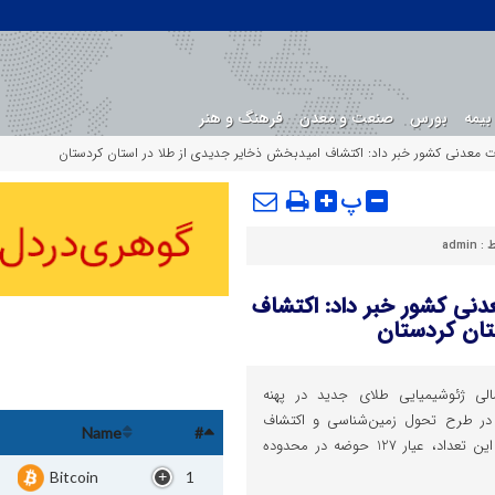
بیمه
بورس
صنعت و معدن
فرهنگ و هنر
ت معدنی کشور خبر داد: اکتشاف امیدبخش ذخایر جدیدی از طلا در استان کردستان
پ
 :
admin
نی کشور خبر داد: اکتشاف
تان کردستان
57 حوضه آنومالی ژئوشیمیایی طلای جدید در پهنه
ن در طرح تحول زمین‌شناسی و اکتشاف
Name
#
ذخایر معدنی شناسایی شده که از این تعداد، عیار 127 حوضه در محدوده
Bitcoin
1