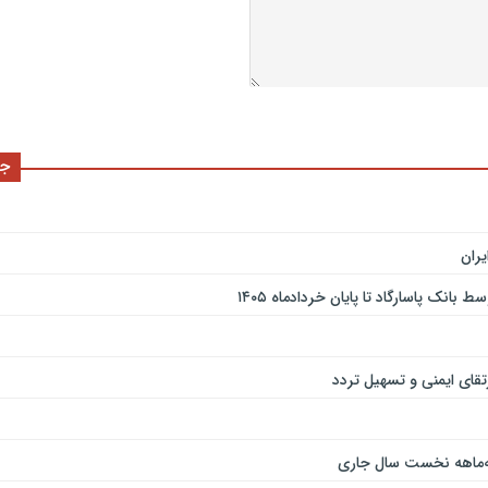
جد
ران