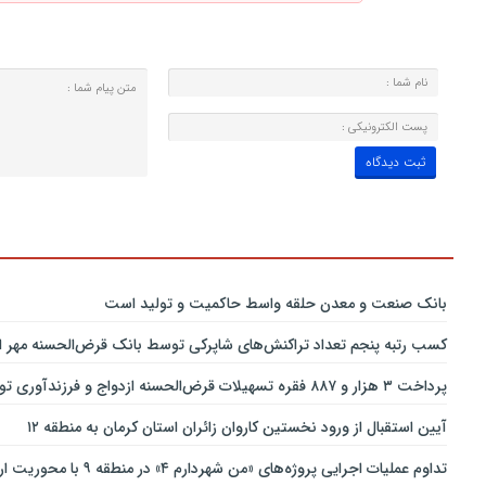
بانك صنعت و معدن حلقه واسط حاكمیت و تولید است
کسب رتبه پنجم تعداد تراکنش‌های شاپرکی توسط بانک قرض‌الحسنه مهر ای
پرداخت ۳ هزار و ۸۸۷ فقره تسهیلات قرض‌الحسنه ازدواج و فرزندآوری توسط بانک پاسارگاد تا پایان خردادماه ۱۴۰۵
آیین استقبال از ورود نخستین کاروان زائران استان کرمان به منطقه ۱۲
تداوم عملیات اجرایی پروژه‌های «من شهردارم ۴» در منطقه ۹ با محوریت ارتقای ایمنی و تسهیل تردد