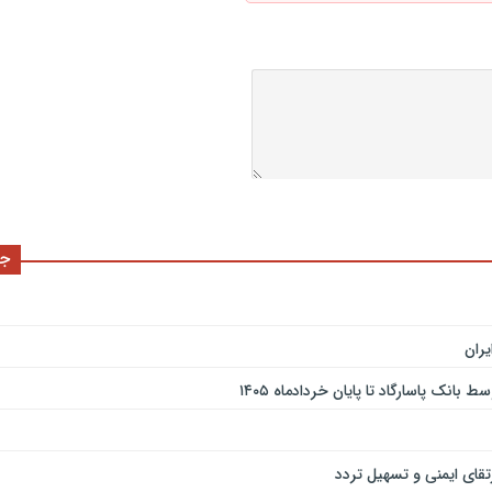
جد
ران