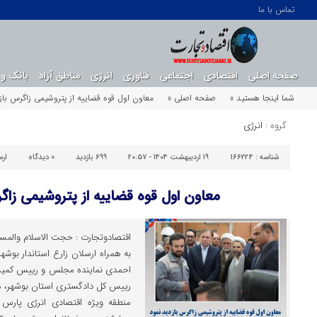
تماس با ما
صفحه اصلی
اقتصادی
اجتماعی
فناوری
انرژی
مناطق آزاد
بانک و 
شما اینجا هستید »
صفحه اصلی »
معاون اول قوه قضاییه از پتروشیمی زاگرس باز
گروه :
انرژی
شناسه :
166224
۱۹ اردیبهشت ۱۴۰۴ - ۲۰:۵۷
699 بازدید
0
دیدگاه
ار
معاون اول قوه قضاییه از پتروشیمی زاگ
اقتصادوتجارت : حجت الاسلام والمس
به همراه ارسلان زارع استاندار بو
احمدی نماینده مجلس و رییس کمیسی
رییس کل دادگستری استان بوشهر، 
منطقه ویژه اقتصادی انرژی پارس 