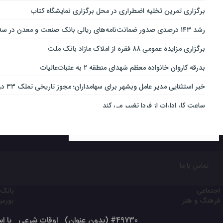
برگزاری تمرین تخلیه اضطراری در محل برگزاری نمایشگاه کتاب
رشد ۱۴۳ درصدی صدور ضمانت‌نامه‌های ریالی بانک صنعت و معدن در سه‌ماهه نخست سال جاری
برگزاری مزایده عمومی ۸۸ فقره از املاک مازاد بانک ملت
بدرقه کاروان خانواده معظم شهدای منطقه ۲ به عتبات‌عالیات
خبر استثنایی مدیر عامل وبشهر برای سهامداران؛ مجوز تاریخی تملک ۳۳ درصدی بانک اقتصاد نوین اخذ شد
ساعت کار ادارات از فردا تغییر می کند
ارائه بسته ویژه «قربان تا غدیر» ایرانسل
خدمات‌دهي مترو به 4 ميليون و 100 هزار نفر مسافر در مناسبت‌هاي ملي و مذهبي
تغییر ساعت کاری شعب بانک کارآفرین در ۱۵ استان
تماس با ما
نقش مهم اهالی خبر و رسانه در جهاد تبیین
اجتماعی
بانک 
ثبت‌نام آسان محصولات ایران‌خودرو با حساب وکالتی بانک تجارت
فرهنگ و هنر
بورس
رکوردشکنی مجتمع مارون پس از تعمیرات اساسی / آمادگی کامل مجتمع مار
#49730 (بدون عنوان)
اوقات شرعی
با است