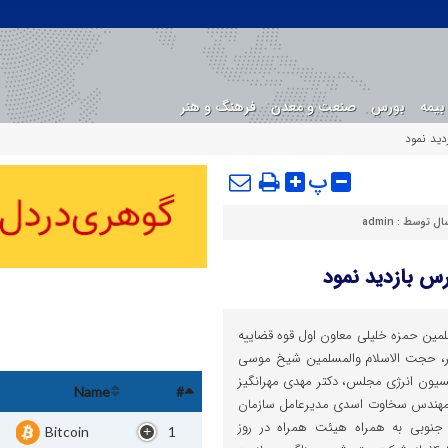
بیمه
بورس
صنعت و معدن
فرهنگ و هنر
دید نمود
پ
سال توسط :
admin
رس بازدید نمود
لمین حمزه خلیلی معاون اول قوه قضاییه
شهر، حجت الاسلام والمسلمین شیخ موسی
ون انرژی مجلس، دکتر مهدی مهرانگیز
Name
#
مهندس سخاوت اسدی مدیرعامل سازمان
جنوبی به همراه هیئت همراه در روز
Bitcoin
1