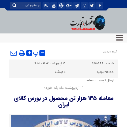
پ
گروه :
بورس
شناسه :
165588
۱۴ اردیبهشت ۱۴۰۴ - ۹:۵۲
25088 بازدید
0
دیدگاه
ارسال توسط :
admin
13اردیبهشت ماه رقم خورد؛
معامله ۱۳۵ هزار تن محصول در بورس کالای
ایران