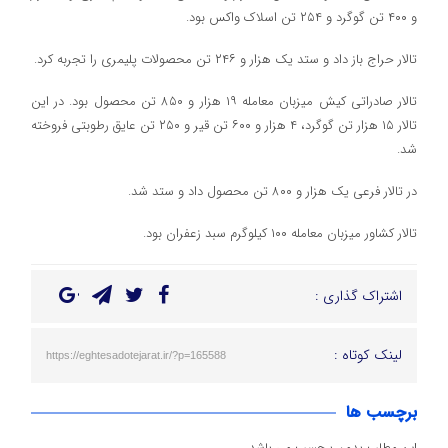
و ۴۰۰ تن گوگرد و ۲۵۴ تن اسلاک واکس بود.
تالار حراج باز داد و ستد یک هزار و ۲۴۶ تن محصولات پلیمری را تجربه کرد.
تالار صادراتی کیش میزبان معامله ۱۹ هزار و ۸۵۰ تن محصول بود. در این
تالار ۱۵ هزار تن گوگرد، ۴ هزار و ۶۰۰ تن قیر و ۲۵۰ تن عایق رطوبتی فروخته
شد.
در تالار فرعی یک هزار و ۸۰۰ تن محصول داد و ستد شد.
تالار کشاور میزبان معامله ۱۰۰ کیلوگرم سبد زعفران بود.
اشتراک گذاری :
لینک کوتاه :
https://eghtesadotejarat.ir/?p=165588
برچسب ها
این مطلب بدون برچسب می باشد.