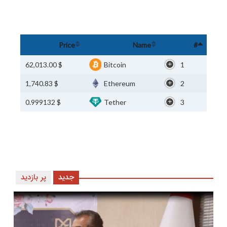
Price
Name
#
$ 62,013.00
Bitcoin
1
$ 1,740.83
Ethereum
2
$ 0.999132
Tether
3
جدید
پر بازدید