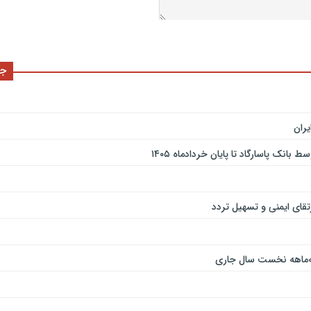
جد
ران