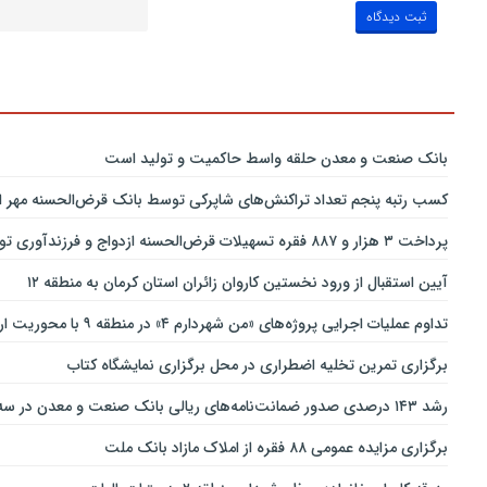
بانك صنعت و معدن حلقه واسط حاكمیت و تولید است
کسب رتبه پنجم تعداد تراکنش‌های شاپرکی توسط بانک قرض‌الحسنه مهر ای
پرداخت ۳ هزار و ۸۸۷ فقره تسهیلات قرض‌الحسنه ازدواج و فرزندآوری توسط بانک پاسارگاد تا پایان خردادماه ۱۴۰۵
آیین استقبال از ورود نخستین کاروان زائران استان کرمان به منطقه ۱۲
تداوم عملیات اجرایی پروژه‌های «من شهردارم ۴» در منطقه ۹ با محوریت ارتقای ایمنی و تسهیل تردد
برگزاری تمرین تخلیه اضطراری در محل برگزاری نمایشگاه کتاب
رشد ۱۴۳ درصدی صدور ضمانت‌نامه‌های ریالی بانک صنعت و معدن در سه‌ماهه نخست سال جاری
برگزاری مزایده عمومی ۸۸ فقره از املاک مازاد بانک ملت