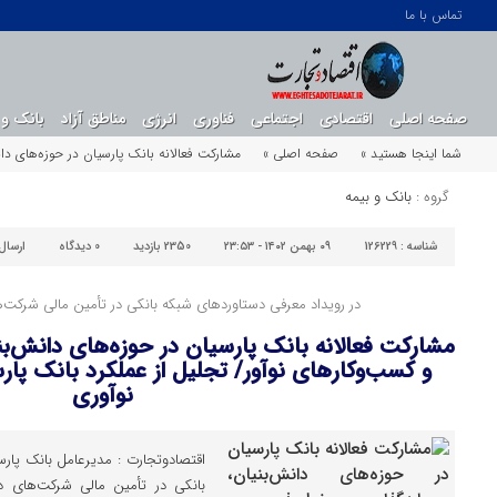
تماس با ما
صفحه اصلی
اقتصادی
اجتماعی
فناوری
انرژی
مناطق آزاد
بانک و 
شما اینجا هستید »
صفحه اصلی »
مشارکت فعالانه بانک پارسیان در حوزه‌های دان
گروه :
بانک و بیمه
شناسه :
126229
۰۹ بهمن ۱۴۰۲ - ۲۳:۵۳
2350 بازدید
0
دیدگاه
ارسال
در رویداد معرفی دستاورد‌های شبکه بانکی در تأمین مالی شرکت
مشارکت فعالانه بانک پارسیان در حوزه‌های دانش‌بنی
و کسب‌و‌کار‌های نوآور/ تجلیل از عملکرد بانک پا
نوآوری
اقتصادوتجارت : مدیرعامل بانک پار
بانکی در تأمین مالی شرکت‌های دا