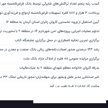
کسب رتبه پنجم تعداد تراکنش‌های شاپرکی توسط بانک قرض‌الحسنه مهر ای
پرداخت ۳ هزار و ۸۸۷ فقره تسهیلات قرض‌الحسنه ازدواج و فرزندآوری توسط بانک پاسارگاد تا پایان خردادماه ۱۴۰۵
آیین استقبال از ورود نخستین کاروان زائران استان کرمان به منطقه ۱۲
تداوم عملیات اجرایی پروژه‌های «من شهردارم ۴» در منطقه ۹ با محوریت ارتقای ایمنی و تسهیل تردد
برگزاری تمرین تخلیه اضطراری در محل برگزاری نمایشگاه کتاب
رشد ۱۴۳ درصدی صدور ضمانت‌نامه‌های ریالی بانک صنعت و معدن در سه‌ماهه نخست سال جاری
برگزاری مزایده عمومی ۸۸ فقره از املاک مازاد بانک ملت
بدرقه کاروان خانواده معظم شهدای منطقه ۲ به عتبات‌عالیات
خبر استثنایی مدیر عامل وبشهر برای سهامداران؛ مجوز تاریخی تملک ۳۳ درصدی بانک اقتصاد نوین اخذ شد
ساعت کار ادارات از فردا تغییر می کند
ارائه بسته ویژه «قربان تا غدیر» ایرانسل
خدمات‌دهي مترو به 4 ميليون و 100 هزار نفر مسافر در مناسبت‌هاي ملي و مذهبي